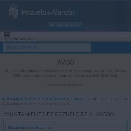
Pozuelo
Alarcón
de
ÁREA PERSONAL
06/08/2026 00:53:21
INICIO
SEDE ELECTRÓNICA
INFORMACIÓN PÚBLICA
AVISO
El jueves,
6 de agosto
, se realizarán labores de mantenimiento entre las
7:30 y las
MI CARPETA
9:00 h
, que pueden afectar a la disponibilidad de esta
Sede Electrónica
.
Disculpen las molestias.
INFORMACIÓN MUNICIPAL
AYUNTAMIENTO DE POZUELO DE ALARCÓN
>
INICIO
>
ANUNCIOS Y EDICTOS DEL
AYUNTAMIENTO DE POZUELO DE ALARCÓN
AYUDA
AYUNTAMIENTO DE POZUELO DE ALARCÓN
Búsqueda de publicaciones