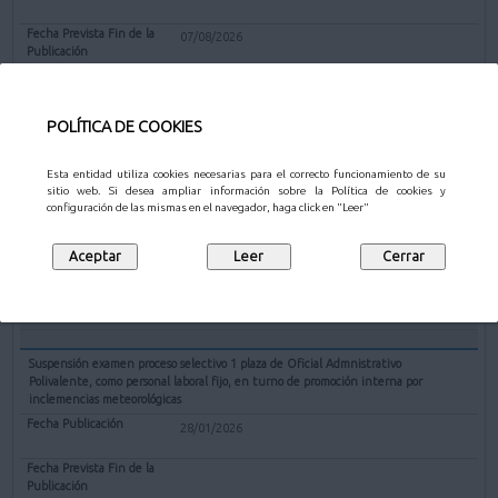
07/08/2026
Mostrar
POLÍTICA DE COOKIES
Aprobación de instrucciones, retraso de la hora de celebración y fijación de
número de preguntas de reserva del 1º ejercicio de oposición de Técnico Sup. en
Esta entidad utiliza cookies necesarias para el correcto funcionamiento de su
Procesos y Proyectos - Gestión Cultural
sitio web. Si desea ampliar información sobre la Política de cookies y
configuración de las mismas en el navegador, haga click en "Leer"
23/06/2026
Mostrar
Suspensión examen proceso selectivo 1 plaza de Oficial Admnistrativo
Polivalente, como personal laboral fijo, en turno de promoción interna por
inclemencias meteorológicas
28/01/2026