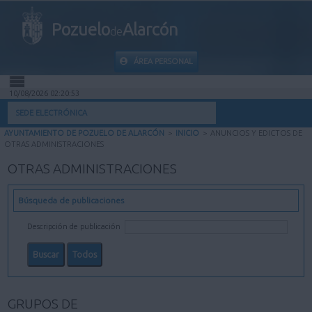
Pozuelo
Alarcón
de
ÁREA PERSONAL
10/08/2026 02:20:53
INICIO
SEDE ELECTRÓNICA
AYUNTAMIENTO DE POZUELO DE ALARCÓN
>
INICIO
>
ANUNCIOS Y EDICTOS DE
INFORMACIÓN PÚBLICA
OTRAS ADMINISTRACIONES
OTRAS ADMINISTRACIONES
MI CARPETA
Búsqueda de publicaciones
INFORMACIÓN MUNICIPAL
Descripción de publicación
AYUDA
GRUPOS DE