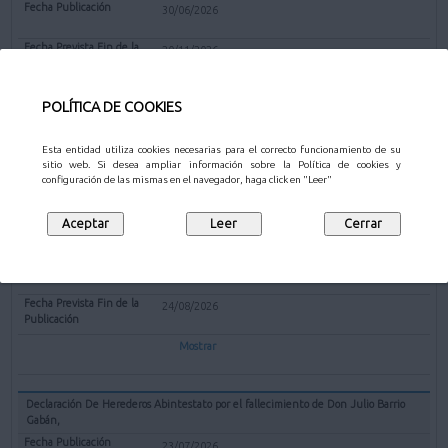
30/06/2026
20/11/2026
Mostrar
POLÍTICA DE COOKIES
Esta entidad utiliza cookies necesarias para el correcto funcionamiento de su
sitio web. Si desea ampliar información sobre la Política de cookies y
OTROS
configuración de las mismas en el navegador, haga click en "Leer"
Declaración De Herederos Abintestato por el fallecimiento de Doña Eusebia
Aguado López
23/07/2026
24/08/2026
Mostrar
Declaración De Herederos Abintestato por el fallecimiento de Don Julio Barrio
Gabán,
23/07/2026