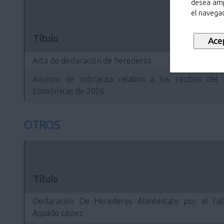
desea amp
el navegad
Título
Acta de declaración de herederos
Anuncio de cobranza relativo a los recibos del 
Económicas de 2026
OTROS
Título
Declaración De Herederos Abintestato por el fal
Aguado López