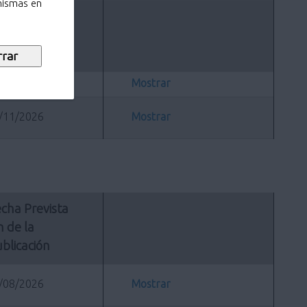
 mismas en
cha Prevista 
n de la 
blicación
/08/2026
Mostrar
/11/2026
Mostrar
cha Prevista 
n de la 
blicación
/08/2026
Mostrar