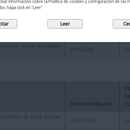
liar información sobre la Política de cookies y configuración de las
Fe
or, haga click en "Leer"
Fi
Fecha Publicación
Pu
06/07/2026
06
Impuesto sobre Actividades
30/06/2026
20
Fe
Fi
Fecha Publicación
Pu
lecimiento de Doña Eusebia
23/07/2026
24