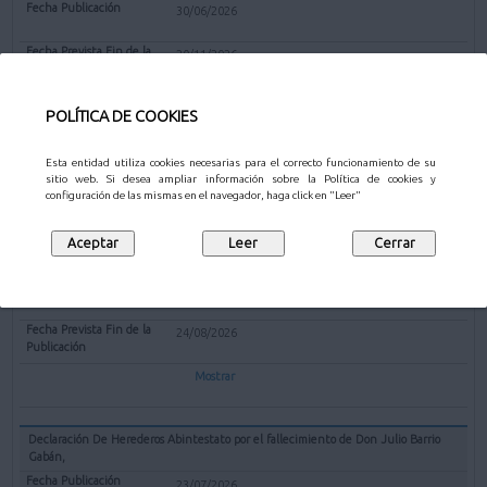
30/06/2026
20/11/2026
Mostrar
POLÍTICA DE COOKIES
Esta entidad utiliza cookies necesarias para el correcto funcionamiento de su
sitio web. Si desea ampliar información sobre la Política de cookies y
OTROS
configuración de las mismas en el navegador, haga click en "Leer"
Declaración De Herederos Abintestato por el fallecimiento de Doña Eusebia
Aguado López
23/07/2026
24/08/2026
Mostrar
Declaración De Herederos Abintestato por el fallecimiento de Don Julio Barrio
Gabán,
23/07/2026