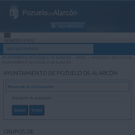
Pozuelo
Alarcón
de
ÁREA PERSONAL
09/08/2026 14:30:33
INICIO
SEDE ELECTRÓNICA
AYUNTAMIENTO DE POZUELO DE ALARCÓN
>
INICIO
>
ANUNCIOS Y EDICTOS DEL
INFORMACIÓN PÚBLICA
AYUNTAMIENTO DE POZUELO DE ALARCÓN
AYUNTAMIENTO DE POZUELO DE ALARCÓN
MI CARPETA
Búsqueda de publicaciones
INFORMACIÓN MUNICIPAL
Descripción de publicación
AYUDA
GRUPOS DE