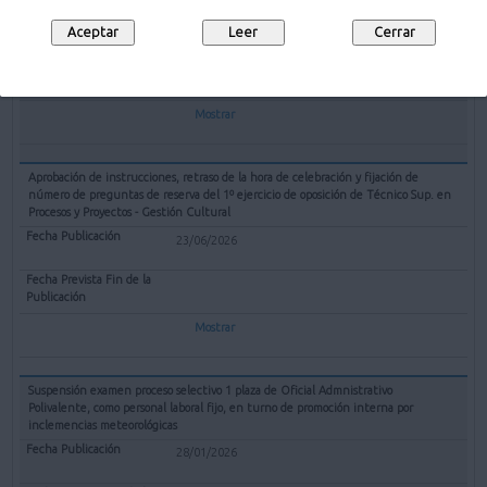
09/07/2026
10/08/2026
Mostrar
Aprobación de instrucciones, retraso de la hora de celebración y fijación de
número de preguntas de reserva del 1º ejercicio de oposición de Técnico Sup. en
Procesos y Proyectos - Gestión Cultural
23/06/2026
Mostrar
Suspensión examen proceso selectivo 1 plaza de Oficial Admnistrativo
Polivalente, como personal laboral fijo, en turno de promoción interna por
inclemencias meteorológicas
28/01/2026