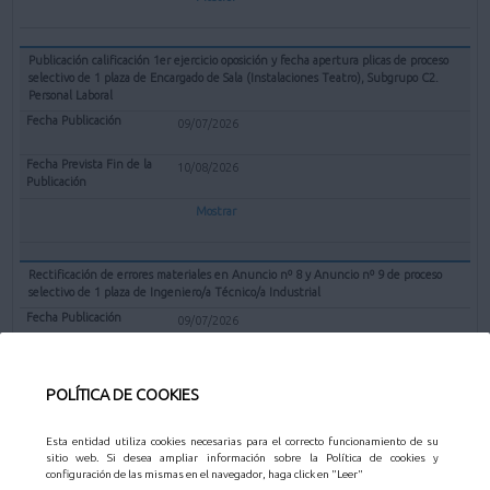
Publicación calificación 1er ejercicio oposición y fecha apertura plicas de proceso
selectivo de 1 plaza de Encargado de Sala (Instalaciones Teatro), Subgrupo C2.
Personal Laboral
09/07/2026
10/08/2026
Mostrar
Rectificación de errores materiales en Anuncio nº 8 y Anuncio nº 9 de proceso
selectivo de 1 plaza de Ingeniero/a Técnico/a Industrial
09/07/2026
10/08/2026
POLÍTICA DE COOKIES
Mostrar
Esta entidad utiliza cookies necesarias para el correcto funcionamiento de su
sitio web. Si desea ampliar información sobre la Política de cookies y
Valoración méritos y propuesta declarar desierto el concurso Técnico de gestión
configuración de las mismas en el navegador, haga click en "Leer"
catastral