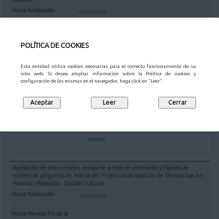
09/07/2026
10/08/2026
POLÍTICA DE COOKIES
Mostrar
Esta entidad utiliza cookies necesarias para el correcto funcionamiento de su
sitio web. Si desea ampliar información sobre la Política de cookies y
Nombramiento del puesto de trabajo denominado Intendente Jefe Policía
configuración de las mismas en el navegador, haga click en "Leer"
Municipal
07/07/2026
07/08/2026
Mostrar
Aprobación de instrucciones, retraso de la hora de celebración y fijación de
número de preguntas de reserva del 1º ejercicio de oposición de Técnico Sup. en
Procesos y Proyectos - Gestión Cultural
23/06/2026