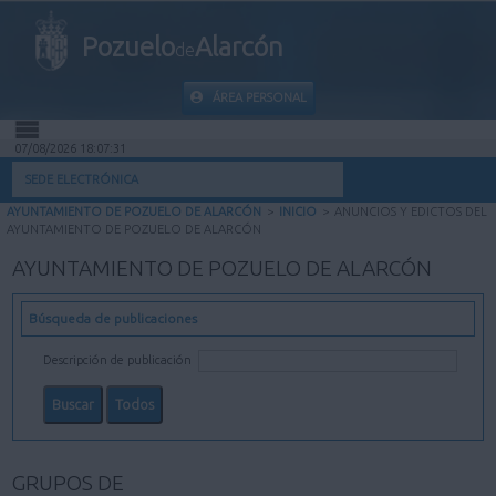
Pozuelo
Alarcón
de
ÁREA PERSONAL
07/08/2026 18:07:32
INICIO
SEDE ELECTRÓNICA
AYUNTAMIENTO DE POZUELO DE ALARCÓN
>
INICIO
>
ANUNCIOS Y EDICTOS DEL
INFORMACIÓN PÚBLICA
AYUNTAMIENTO DE POZUELO DE ALARCÓN
AYUNTAMIENTO DE POZUELO DE ALARCÓN
MI CARPETA
Búsqueda de publicaciones
INFORMACIÓN MUNICIPAL
Descripción de publicación
AYUDA
GRUPOS DE