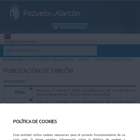
Pozuelo
Alarcón
de
ÁREA PERSONAL
08/08/2026 00:47:08
INICIO
SEDE ELECTRÓNICA
AYUNTAMIENTO DE POZUELO DE ALARCÓN
>
INICIO
>
DETALLE PUBLICACIÓN
INFORMACIÓN PÚBLICA
PUBLICACIÓN DE TABLÓN
MI CARPETA
Información
Decreto 2 febrero 2026 modificación de los decretos
Título
de nombramiento de tenientes de alcalde
INFORMACIÓN MUNICIPAL
Decreto 2 febrero 2026 modificación de los decretos
Contenido
de nombramiento de tenientes de alcalde
AYUDA
Fecha
04/03/2026
Publicación
POLÍTICA DE COOKIES
FICHEROS DE PUBLICACIÓN
Esta entidad utiliza cookies necesarias para el correcto funcionamiento de su
sitio web. Si desea ampliar información sobre la Política de cookies y