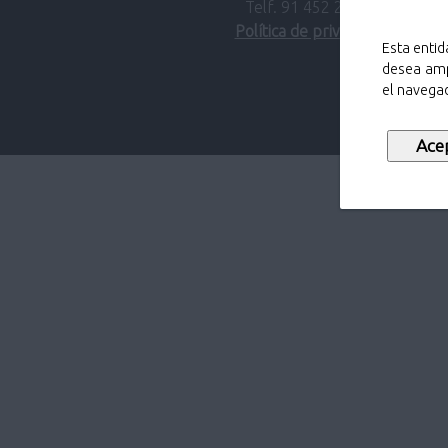
Telf. 91 452 27 00
Política de privacidad
Esta entid
desea amp
el navegad