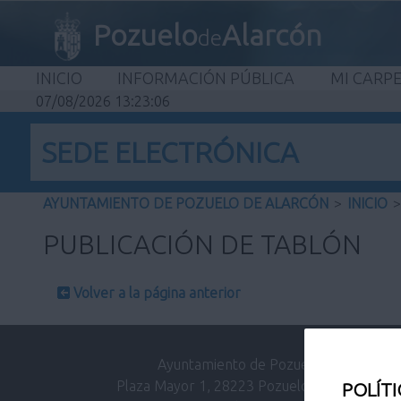
Pozuelo
Alarcón
de
INICIO
INFORMACIÓN PÚBLICA
MI CARP
07/08/2026 13:23:06
SEDE ELECTRÓNICA
AYUNTAMIENTO DE POZUELO DE ALARCÓN
>
INICIO
>
PUBLICACIÓN DE TABLÓN
Volver a la página anterior
Ayuntamiento de Pozuelo de Alarcón.
Plaza Mayor 1, 28223 Pozuelo de Alarcón (M
POLÍTI