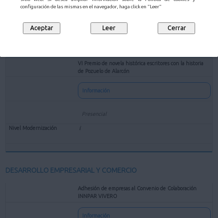
configuración de las mismas en el navegador, haga click en "Leer"
VI Premio de novela histórica escritores con la historia
de Pozuelo de Alarcón
Información
Presencial
DESARROLLO EMPRESARIAL Y COMERCIO
Adhesión de empresas al Convenio de Colaboración
INNPAR VIVERO
Información