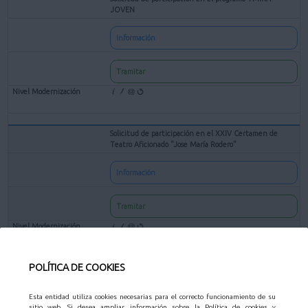
JOVEN
Información
Tramitar
Solicitud de participación en el XXIV Certamen de
Teatro Aficionado "Jose María Rodero"
Información
Tramitar
POLÍTICA DE COOKIES
Solicitud de subvenciones para entidades culturales sin
ánimo de lucro
Esta entidad utiliza cookies necesarias para el correcto funcionamiento de su
sitio web. Si desea ampliar información sobre la Política de cookies y
Información