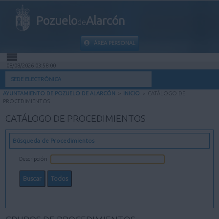
Pozuelo
Alarcón
de
ÁREA PERSONAL
08/08/2026 03:58:01
INICIO
SEDE ELECTRÓNICA
AYUNTAMIENTO DE POZUELO DE ALARCÓN
>
INICIO
>
CATÁLOGO DE
INFORMACIÓN PÚBLICA
PROCEDIMIENTOS
CATÁLOGO DE PROCEDIMIENTOS
MI CARPETA
Búsqueda de Procedimientos
INFORMACIÓN MUNICIPAL
Descripción
AYUDA