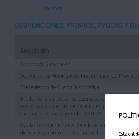
Vivienda
SUBVENCIONES, PREMIOS, AYUDAS Y BE
Descripción
Aceptación Subvención
Subvenciones Nominativas: Presentación del Proyecto
Presentación de Cuenta Justificativa
Ayudas para empresarios destinadas a paliar el riesgo 
económica y potencial de desempleo producido como co
sanitaria ocasionada por el COVID-19
POLÍTI
Ayudas complementarias de educación a las familias pa
didácticos y material escolar para el curso 2026/2027
Esta entid