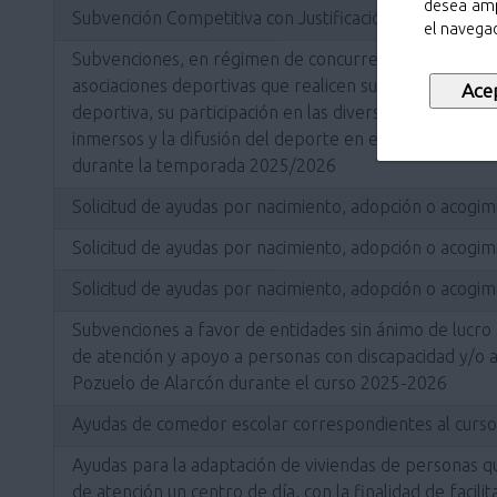
desea amp
Subvención Competitiva con Justificación de Proyecto
el navegad
Subvenciones, en régimen de concurrencia competitiva
asociaciones deportivas que realicen sus actuaciones di
deportiva, su participación en las diversas competicio
inmersos y la difusión del deporte en el término muni
durante la temporada 2025/2026
Solicitud de ayudas por nacimiento, adopción o acogim
Solicitud de ayudas por nacimiento, adopción o acogim
Solicitud de ayudas por nacimiento, adopción o acogim
Subvenciones a favor de entidades sin ánimo de lucro 
de atención y apoyo a personas con discapacidad y/o a 
Pozuelo de Alarcón durante el curso 2025-2026
Ayudas de comedor escolar correspondientes al curs
Ayudas para la adaptación de viviendas de personas q
de atención un centro de día, con la finalidad de facilita