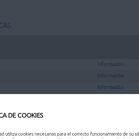
CAS
Información
Información
Información
de exclusión social por razón
nsecuencia de la crisis
Información
CA DE COOKIES
ra la adquisición de recursos
Información
ad utiliza cookies necesarias para el correcto funcionamiento de su sit