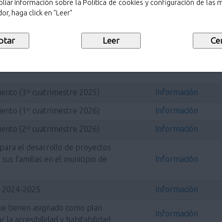
liar información sobre la Política de cookies y configuración de las
s Educativos
Información
or, haga click en "Leer"
, destinadas a clubes y
rigidas al fomento de la práctica
nes en las que se encuentren
Información
cipal de Pozuelo de Alarcón
iento (3º cuatrimestre 2025)
Información
iento (1º cuatrimestre 2026)
Información
iento (2º cuatrimestre 2026)
Información
para el desarrollo de proyectos
sus familias en el municipio de
Información
o 2024-2025
Información
ue tienen asignado como plan
Información
r la accesibilidad y habitabilidad