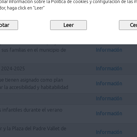
liar información sobre la Política de cookies y configuración de las
or, haga click en "Leer"
iento (3º cuatrimestre 2025)
Información
iento (1º cuatrimestre 2026)
Información
iento (2º cuatrimestre 2026)
Información
para el desarrollo de proyectos
sus familias en el municipio de
Información
o 2024-2025
Información
ue tienen asignado como plan
Información
r la accesibilidad y habitabilidad
Información
infantiles durante el verano
Información
 y la Plaza del Padre Vallet de
Información