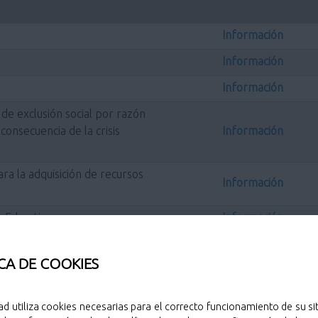
Información
Información
Información
de exclusión social por razón
nsecuencia de la crisis
Información
ra la adquisición de recursos
Información
s Educativos
Información
, destinadas a clubes y
rigidas al fomento de la práctica
CA DE COOKIES
nes en las que se encuentren
Información
cipal de Pozuelo de Alarcón
ad utiliza cookies necesarias para el correcto funcionamiento de su sit