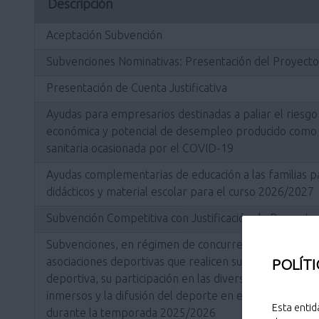
Descripción
Aceptación Subvención
Subvenciones Nominativas: Presentación del Proyecto
Presentación de Cuenta Justificativa
Ayudas para empresarios destinadas a paliar el riesgo 
económica y potencial de desempleo producido como co
sanitaria ocasionada por el COVID-19
Ayudas complementarias de educación a las familias pa
didácticos y material escolar para el curso 2026/2027
Subvención Competitiva con Justificación de Proyecto
Subvenciones, en régimen de concurrencia competitiva
asociaciones deportivas que realicen sus actuaciones di
POLÍTI
deportiva, su participación en las diversas competicio
inmersos y la difusión del deporte en el término muni
Esta entid
durante la temporada 2025/2026