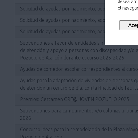
desea amp
el navegad
Solicitud de ayudas por nacimiento, adopción o acogim
Solicitud de ayudas por nacimiento, adopción o acogim
Solicitud de ayudas por nacimiento, adopción o acogim
Subvenciones a favor de entidades sin ánimo de lucro 
de atención y apoyo a personas con discapacidad y/o a 
Pozuelo de Alarcón durante el curso 2025-2026
Ayudas de comedor escolar correspondientes al curs
Ayudas para la adaptación de viviendas de personas q
de atención un centro de día, con la finalidad de facilita
Premios: Certamen CRE@ JOVEN POZUELO 2025
Subvenciones para campamentos y/o colonias urbanas 
2026
Concurso ideas para la remodelación de la Plaza Mayor
Pozuelo de Alarcón