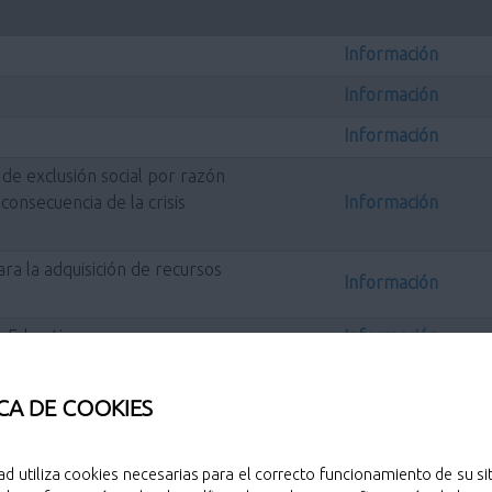
Información
Información
Información
de exclusión social por razón
nsecuencia de la crisis
Información
ra la adquisición de recursos
Información
s Educativos
Información
, destinadas a clubes y
rigidas al fomento de la práctica
CA DE COOKIES
nes en las que se encuentren
Información
cipal de Pozuelo de Alarcón
ad utiliza cookies necesarias para el correcto funcionamiento de su sit