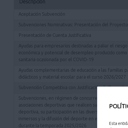
Descripción
Aceptación Subvención
Subvenciones Nominativas: Presentación del Proyecto
Presentación de Cuenta Justificativa
Ayudas para empresarios destinadas a paliar el riesgo 
económica y potencial de desempleo producido como co
sanitaria ocasionada por el COVID-19
Ayudas complementarias de educación a las familias pa
didácticos y material escolar para el curso 2026/2027
Subvención Competitiva con Justificación de Proyecto
Subvenciones, en régimen de concurrencia competitiva
asociaciones deportivas que realicen sus actuaciones di
POLÍTI
deportiva, su participación en las diversas competicio
inmersos y la difusión del deporte en el término muni
Esta entid
durante la temporada 2025/2026