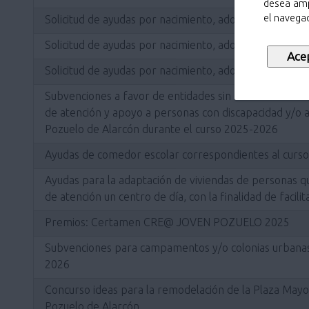
desea amp
el navegad
Solicitud de ayudas por nacimiento, adopción o acogim
Solicitud de ayudas por nacimiento, adopción o acogim
Solicitud de ayudas por nacimiento, adopción o acogim
Subvenciones a favor de entidades sin ánimo de lucro 
de atención y apoyo a personas con discapacidad y/o a 
Pozuelo de Alarcón durante el curso 2025-2026
Ayudas de comedor escolar correspondientes al curs
Ayudas para la adaptación de viviendas de personas q
de atención un centro de día, con la finalidad de facilita
Premios: Certamen CRE@ JOVEN POZUELO 2025
Subvenciones para campamentos y/o colonias urbanas 
2026
Concurso ideas para la remodelación de la Plaza Mayor
Pozuelo de Alarcón