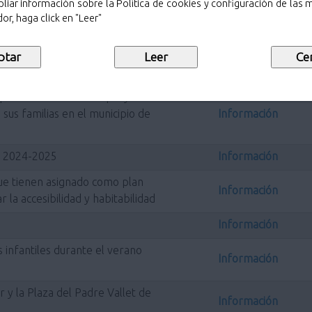
liar información sobre la Política de cookies y configuración de las
or, haga click en "Leer"
iento (3º cuatrimestre 2025)
Información
iento (1º cuatrimestre 2026)
Información
iento (2º cuatrimestre 2026)
Información
para el desarrollo de proyectos
sus familias en el municipio de
Información
o 2024-2025
Información
ue tienen asignado como plan
Información
r la accesibilidad y habitabilidad
Información
infantiles durante el verano
Información
 y la Plaza del Padre Vallet de
Información