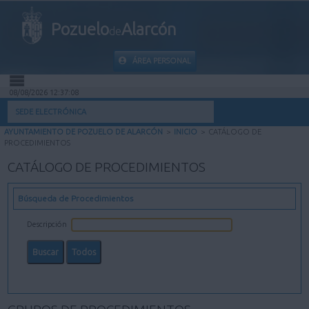
Pozuelo
Alarcón
de
ÁREA PERSONAL
08/08/2026 12:37:09
INICIO
SEDE ELECTRÓNICA
AYUNTAMIENTO DE POZUELO DE ALARCÓN
>
INICIO
>
CATÁLOGO DE
INFORMACIÓN PÚBLICA
PROCEDIMIENTOS
CATÁLOGO DE PROCEDIMIENTOS
MI CARPETA
Búsqueda de Procedimientos
INFORMACIÓN MUNICIPAL
Descripción
AYUDA