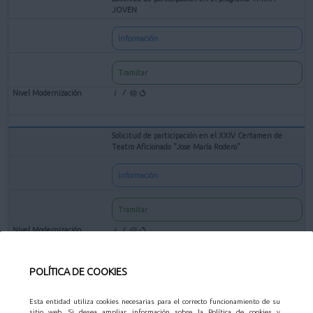
JOVEN
Información
Tramitar
Solicitud de participación en el XXIV Certamen de
Teatro Aficionado "Jose María Rodero"
Información
Tramitar
POLÍTICA DE COOKIES
Solicitud de subvenciones para entidades culturales sin
ánimo de lucro
Esta entidad utiliza cookies necesarias para el correcto funcionamiento de su
sitio web. Si desea ampliar información sobre la Política de cookies y
Información