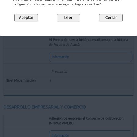
configuración de las mismas en el navegador, haga click en "Leer"
VI Premio de novela histórica escritores con la historia
de Pozuelo de Alarcón
Información
Presencial
DESARROLLO EMPRESARIAL Y COMERCIO
Adhesión de empresas al Convenio de Colaboración
INNPAR VIVERO
Información