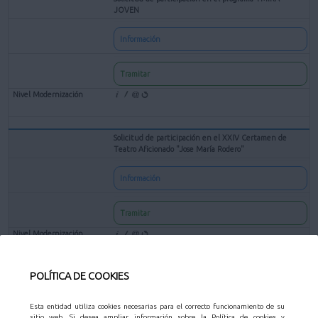
JOVEN
Información
Tramitar
Solicitud de participación en el XXIV Certamen de
Teatro Aficionado "Jose María Rodero"
Información
Tramitar
POLÍTICA DE COOKIES
Solicitud de subvenciones para entidades culturales sin
ánimo de lucro
Esta entidad utiliza cookies necesarias para el correcto funcionamiento de su
sitio web. Si desea ampliar información sobre la Política de cookies y
Información