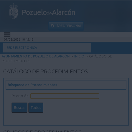
Pozuelo
Alarcón
de
ÁREA PERSONAL
07/08/2026 10:45:14
INICIO
SEDE ELECTRÓNICA
AYUNTAMIENTO DE POZUELO DE ALARCÓN
>
INICIO
>
CATÁLOGO DE
INFORMACIÓN PÚBLICA
PROCEDIMIENTOS
CATÁLOGO DE PROCEDIMIENTOS
MI CARPETA
Búsqueda de Procedimientos
INFORMACIÓN MUNICIPAL
Descripción
AYUDA