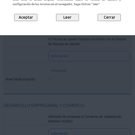
configuración de las mismas en el navegador, haga click en "Leer"
VI Premio de novela histórica escritores con la historia
de Pozuelo de Alarcón
Información
Presencial
DESARROLLO EMPRESARIAL Y COMERCIO
Adhesión de empresas al Convenio de Colaboración
INNPAR VIVERO
Información