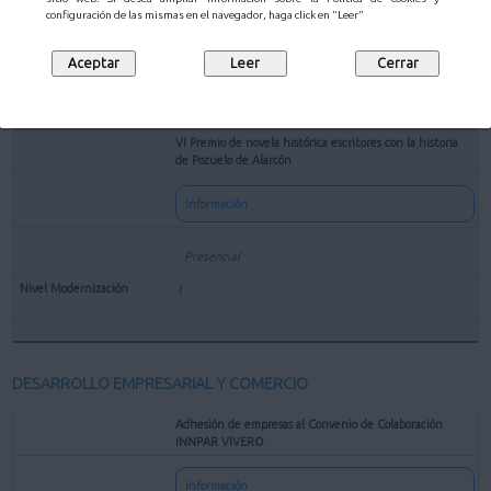
configuración de las mismas en el navegador, haga click en "Leer"
VI Premio de novela histórica escritores con la historia
de Pozuelo de Alarcón
Información
Presencial
DESARROLLO EMPRESARIAL Y COMERCIO
Adhesión de empresas al Convenio de Colaboración
INNPAR VIVERO
Información