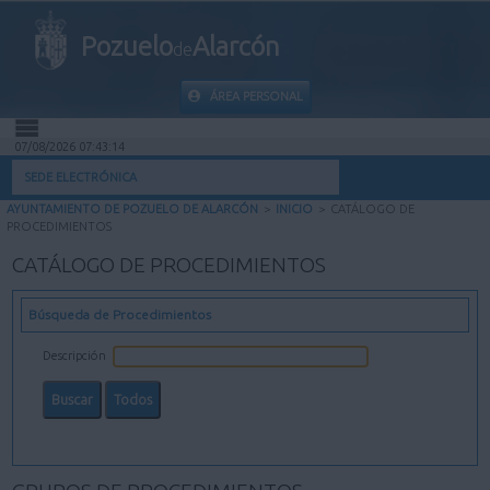
Pozuelo
Alarcón
de
ÁREA PERSONAL
07/08/2026 07:43:15
INICIO
SEDE ELECTRÓNICA
AYUNTAMIENTO DE POZUELO DE ALARCÓN
>
INICIO
>
CATÁLOGO DE
INFORMACIÓN PÚBLICA
PROCEDIMIENTOS
CATÁLOGO DE PROCEDIMIENTOS
MI CARPETA
Búsqueda de Procedimientos
INFORMACIÓN MUNICIPAL
Descripción
AYUDA