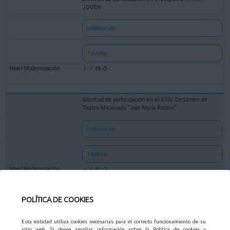
JOVEN
Información
Tramitar
Solicitud de participación en el XXIV Certamen de
Teatro Aficionado "Jose María Rodero"
Información
Tramitar
POLÍTICA DE COOKIES
Solicitud de subvenciones para entidades culturales sin
ánimo de lucro
Esta entidad utiliza cookies necesarias para el correcto funcionamiento de su
sitio web. Si desea ampliar información sobre la Política de cookies y
Información