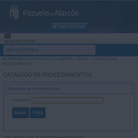
Pozuelo
Alarcón
de
ÁREA PERSONAL
08/08/2026 19:36:39
INICIO
SEDE ELECTRÓNICA
AYUNTAMIENTO DE POZUELO DE ALARCÓN
>
INICIO
>
CATÁLOGO DE
INFORMACIÓN PÚBLICA
PROCEDIMIENTOS
CATÁLOGO DE PROCEDIMIENTOS
MI CARPETA
Búsqueda de Procedimientos
INFORMACIÓN MUNICIPAL
Descripción
AYUDA