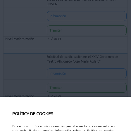
JOVEN
Información
Tramitar
Solicitud de participación en el XXIV Certamen de
Teatro Aficionado "Jose María Rodero"
Información
Tramitar
POLÍTICA DE COOKIES
Solicitud de subvenciones para entidades culturales sin
ánimo de lucro
Esta entidad utiliza cookies necesarias para el correcto funcionamiento de su
sitio web. Si desea ampliar información sobre la Política de cookies y
Información