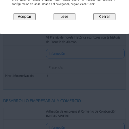
configuración de las mismas en el navegador, haga click en "Leer"
VI Premio de novela histórica escritores con la historia
de Pozuelo de Alarcón
Información
Presencial
DESARROLLO EMPRESARIAL Y COMERCIO
Adhesión de empresas al Convenio de Colaboración
INNPAR VIVERO
Información