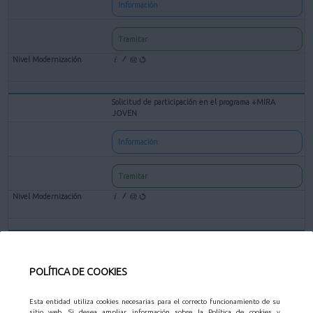
Información
Tramitar
Solicitud de participación en el programa +MIRA
JOVEN
Información
Tramitar
Solicitud de participación en el XXIV Certamen de
Teatro Aficionado "Jose María Rodero"
POLÍTICA DE COOKIES
Información
Esta entidad utiliza cookies necesarias para el correcto funcionamiento de su
sitio web. Si desea ampliar información sobre la Política de cookies y