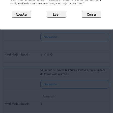
Tramitar
configuración de las mismas en el navegador, haga click en "Leer"
Solicitud de subvenciones para entidades culturales sin
ánimo de lucro
Información
VI Premio de novela histórica escritores con la historia
de Pozuelo de Alarcón
Información
Presencial