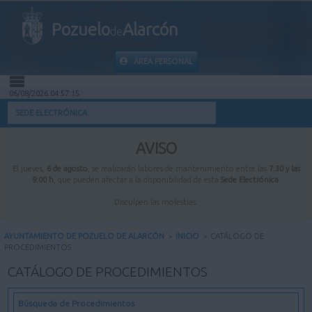
Pozuelo
Alarcón
de
ÁREA PERSONAL
06/08/2026 04:57:16
INICIO
SEDE ELECTRÓNICA
INFORMACIÓN PÚBLICA
AVISO
El jueves,
6 de agosto
, se realizarán labores de mantenimiento entre las
7:30 y las
MI CARPETA
9:00 h
, que pueden afectar a la disponibilidad de esta
Sede Electrónica
.
Disculpen las molestias.
INFORMACIÓN MUNICIPAL
AYUNTAMIENTO DE POZUELO DE ALARCÓN
>
INICIO
>
CATÁLOGO DE
PROCEDIMIENTOS
AYUDA
CATÁLOGO DE PROCEDIMIENTOS
Búsqueda de Procedimientos