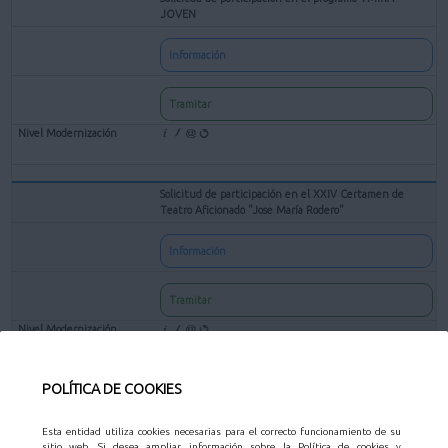
JOVEN
Información
Tramitar
Solicitud de participación en el XXIV Certamen de
Teatro Aficionado "Jose María Rodero"
Información
Tramitar
POLÍTICA DE COOKIES
Solicitud de subvenciones para entidades culturales sin
ánimo de lucro
Esta entidad utiliza cookies necesarias para el correcto funcionamiento de su
sitio web. Si desea ampliar información sobre la Política de cookies y
Información