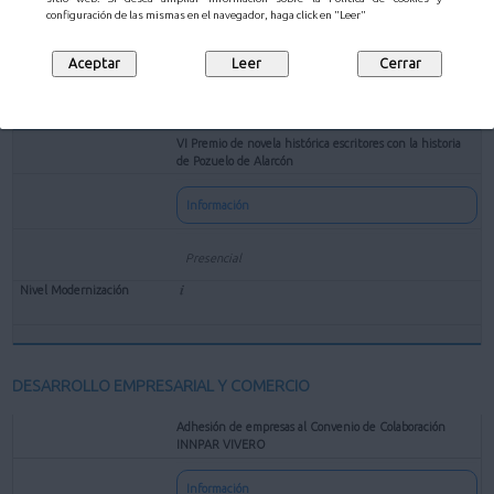
configuración de las mismas en el navegador, haga click en "Leer"
VI Premio de novela histórica escritores con la historia
de Pozuelo de Alarcón
Información
Presencial
DESARROLLO EMPRESARIAL Y COMERCIO
Adhesión de empresas al Convenio de Colaboración
INNPAR VIVERO
Información