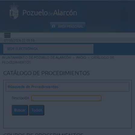
Pozuelo
Alarcón
de
ÁREA PERSONAL
07/08/2026 22:09:59
INICIO
SEDE ELECTRÓNICA
AYUNTAMIENTO DE POZUELO DE ALARCÓN
>
INICIO
>
CATÁLOGO DE
INFORMACIÓN PÚBLICA
PROCEDIMIENTOS
CATÁLOGO DE PROCEDIMIENTOS
MI CARPETA
Búsqueda de Procedimientos
INFORMACIÓN MUNICIPAL
Descripción
AYUDA