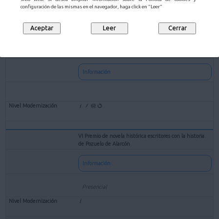
Tramitar
configuración de las mismas en el navegador, haga click en "Leer"
Solicitud de subvenciones para entidades culturales sin
ánimo de lucro
Información
VI Premio de novela histórica escritores con la historia
de Pozuelo de Alarcón
Información
Presencial