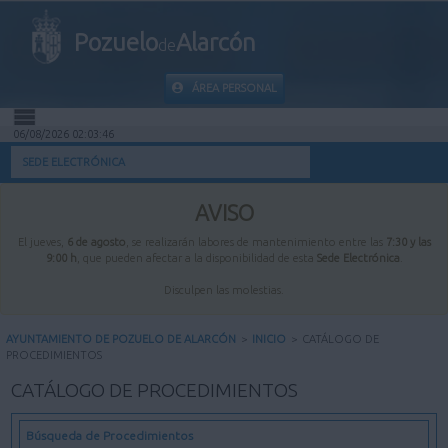
Pozuelo
Alarcón
de
ÁREA PERSONAL
06/08/2026 02:03:47
INICIO
SEDE ELECTRÓNICA
INFORMACIÓN PÚBLICA
AVISO
El jueves,
6 de agosto
, se realizarán labores de mantenimiento entre las
7:30 y las
MI CARPETA
9:00 h
, que pueden afectar a la disponibilidad de esta
Sede Electrónica
.
Disculpen las molestias.
INFORMACIÓN MUNICIPAL
AYUNTAMIENTO DE POZUELO DE ALARCÓN
>
INICIO
>
CATÁLOGO DE
PROCEDIMIENTOS
AYUDA
CATÁLOGO DE PROCEDIMIENTOS
Búsqueda de Procedimientos