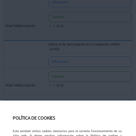
Información
Tramitar
Solicitud de participación en el programa +MIRA
JOVEN
Información
Tramitar
Solicitud de participación en el XXIV Certamen de
Teatro Aficionado "Jose María Rodero"
POLÍTICA DE COOKIES
Información
Esta entidad utiliza cookies necesarias para el correcto funcionamiento de su
sitio web. Si desea ampliar información sobre la Política de cookies y