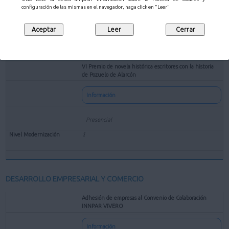
configuración de las mismas en el navegador, haga click en "Leer"
VI Premio de novela histórica escritores con la historia
de Pozuelo de Alarcón
Información
Presencial
DESARROLLO EMPRESARIAL Y COMERCIO
Adhesión de empresas al Convenio de Colaboración
INNPAR VIVERO
Información