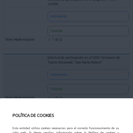
JOVEN
Información
Tramitar
Solicitud de participación en el XXIV Certamen de
Teatro Aficionado "Jose María Rodero"
Información
Tramitar
POLÍTICA DE COOKIES
Solicitud de subvenciones para entidades culturales sin
ánimo de lucro
Esta entidad utiliza cookies necesarias para el correcto funcionamiento de su
sitio web. Si desea ampliar información sobre la Política de cookies y
Información