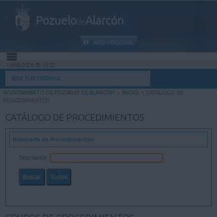
Pozuelo
Alarcón
de
ÁREA PERSONAL
10/08/2026 05:16:03
INICIO
SEDE ELECTRÓNICA
AYUNTAMIENTO DE POZUELO DE ALARCÓN
>
INICIO
>
CATÁLOGO DE
INFORMACIÓN PÚBLICA
PROCEDIMIENTOS
CATÁLOGO DE PROCEDIMIENTOS
MI CARPETA
Búsqueda de Procedimientos
INFORMACIÓN MUNICIPAL
Descripción
AYUDA