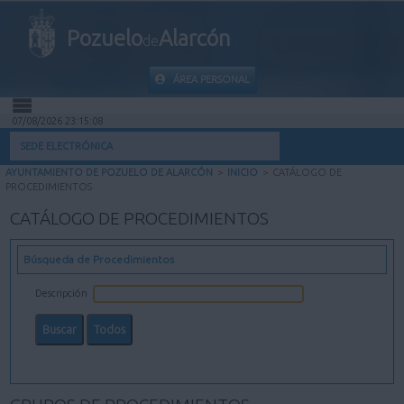
Pozuelo
Alarcón
de
ÁREA PERSONAL
07/08/2026 23:15:09
INICIO
SEDE ELECTRÓNICA
AYUNTAMIENTO DE POZUELO DE ALARCÓN
>
INICIO
>
CATÁLOGO DE
INFORMACIÓN PÚBLICA
PROCEDIMIENTOS
CATÁLOGO DE PROCEDIMIENTOS
MI CARPETA
Búsqueda de Procedimientos
INFORMACIÓN MUNICIPAL
Descripción
AYUDA