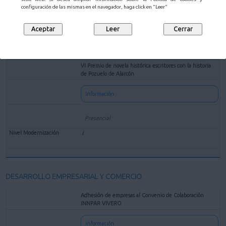
configuración de las mismas en el navegador, haga click en "Leer"
VI Premio de novela histórica escritores con la historia
de Pozuelo de Alarcón
Información
Presencial
DESARROLLO EMPRESARIAL Y COMERCIO
Adhesión de empresas al Convenio de Colaboración
INNPAR VIVERO
Información