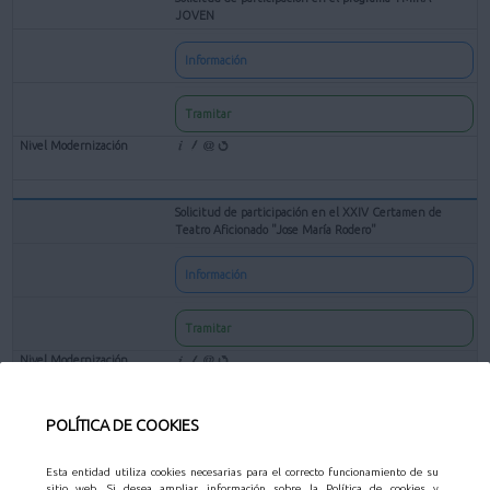
JOVEN
Información
Tramitar
Solicitud de participación en el XXIV Certamen de
Teatro Aficionado "Jose María Rodero"
Información
Tramitar
POLÍTICA DE COOKIES
Solicitud de subvenciones para entidades culturales sin
ánimo de lucro
Esta entidad utiliza cookies necesarias para el correcto funcionamiento de su
sitio web. Si desea ampliar información sobre la Política de cookies y
Información