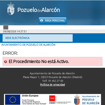
Pozuelo
Alarcón
de
ÁREA PERSONAL
09/08/2026 14:37:51
INICIO
SEDE ELECTRÓNICA
AYUNTAMIENTO DE POZUELO DE ALARCÓN
INFORMACIÓN PÚBLICA
ERROR:
MI CARPETA
El Procedimiento No está Activo.
INFORMACIÓN MUNICIPAL
Ayuntamiento de Pozuelo de Alarcón.
Plaza Mayor 1, 28223 Pozuelo de Alarcón (Madrid)
Telf. 91 452 27 00
AYUDA
Política de privacidad