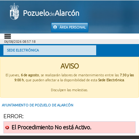
Pozuelo
Alarcón
de
ÁREA PERSONAL
06/08/2026 08:57:18
INICIO
SEDE ELECTRÓNICA
INFORMACIÓN PÚBLICA
AVISO
El jueves,
6 de agosto
, se realizarán labores de mantenimiento entre las
7:30 y las
MI CARPETA
9:00 h
, que pueden afectar a la disponibilidad de esta
Sede Electrónica
.
Disculpen las molestias.
INFORMACIÓN MUNICIPAL
AYUNTAMIENTO DE POZUELO DE ALARCÓN
AYUDA
ERROR:
El Procedimiento No está Activo.