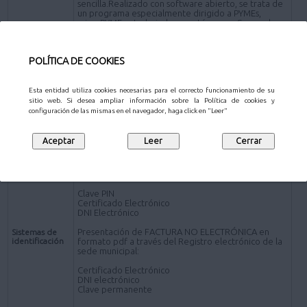
sencilla.Realizado con software abierto, se trata de
un programa especialmente dirigido a PYMEs,
microPYMEs y trabajadores autónomos. Se puede
descargar en www.face.gob.es)
*Presentación de FACTURA en formato pdf por los
POLÍTICA DE COOKIES
siguientes canales distintos de la plataforma FACe:
Presencial- Personas físicas:
Oficinas de Atención al Ciudadano
.
Esta entidad utiliza cookies necesarias para el correcto funcionamiento de su
sitio web. Si desea ampliar información sobre la Política de cookies y
Online - Sujetos obligados a relacionarse
configuración de las mismas en el navegador, haga click en "Leer"
electrónicamente con la Administración
Registro electrónico de la sede electrónica del
Ayuntamiento de Pozuelo de Alarcón (a través de la
Solicitud de carácter General
).
Presentación de FACTURA ELECTRÓNICA:
Clave PIN
Certificado Electrónico
DNI Electrónico
Presentación de FACTURA NO ELECTRÓNICA en
Sistemas de
identificación
formato pdf a través del Registro electrónico de la
sede municipal:
Certificado Electrónico
DNI electrónico
Clave permanente