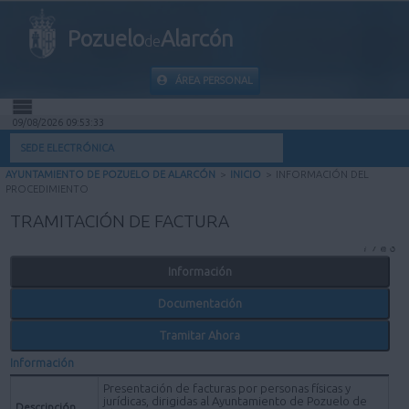
Pozuelo
Alarcón
de
ÁREA PERSONAL
09/08/2026 09:53:33
INICIO
SEDE ELECTRÓNICA
AYUNTAMIENTO DE POZUELO DE ALARCÓN
>
INICIO
>
INFORMACIÓN DEL
INFORMACIÓN PÚBLICA
PROCEDIMIENTO
TRAMITACIÓN DE FACTURA
MI CARPETA
Información
INFORMACIÓN MUNICIPAL
Documentación
AYUDA
Tramitar Ahora
Información
Presentación de facturas por personas físicas y
jurídicas, dirigidas al Ayuntamiento de Pozuelo de
Descripción