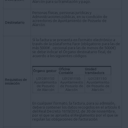
Alarcón para su tramitación y pago.
Personas físicas, personas jurídicas y
Administraciones públicas, en su condición de
acreedores de Ayuntamiento de Pozuelo de
Destinatario
Alarcón.
Si la factura se presenta en formato electrónico a
través de la plataforma Face (obligatorio para las de
más 5000€ , opcional para las de menos de 5000€)
se debe indicar el Órgano destinatario final, de
acuerdo a los siguientes códigos:
Oficina
Unidad
Órgano gestor
Contable
tramitadora
L01281150:
L01281150:
L01281150:
Requisitos de
Ayuntamiento
Ayuntamiento
Ayuntamiento
iniciación
de Pozuelo
de Pozuelo de
de Pozuelo de
de Alarcón
Alarcón
Alarcón
En cualquier formato, la factura, para su admisión,
deberá contener los datos recogidos en el artículo 6
del Real Decreto 1619/2012, de 30 de noviembre,
por el que se aprueba el Reglamento por el que se
regulan las obligaciones de facturación.