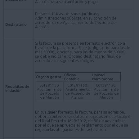
Alarcón para su tramitación y pago.
Personas físicas, personas jurídicas y
Administraciones públicas, en su condición de
acreedores de Ayuntamiento de Pozuelo de
Destinatario
Alarcón.
Si la factura se presenta en formato electrónico a
través de la plataforma Face (obligatorio para las de
más 5000€ , opcional para las de menos de 5000€)
se debe indicar el Órgano destinatario final, de
acuerdo a los siguientes códigos:
Oficina
Unidad
Órgano gestor
Contable
tramitadora
L01281150:
L01281150:
L01281150:
Requisitos de
Ayuntamiento
Ayuntamiento
Ayuntamiento
iniciación
de Pozuelo
de Pozuelo de
de Pozuelo de
de Alarcón
Alarcón
Alarcón
En cualquier formato, la factura, para su admisión,
deberá contener los datos recogidos en el artículo 6
del Real Decreto 1619/2012, de 30 de noviembre,
por el que se aprueba el Reglamento por el que se
regulan las obligaciones de facturación.