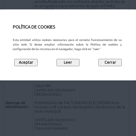
sencilla.Realizado con software abierto, se trata de
un programa especialmente dirigido a PYMEs,
microPYMEs y trabajadores autónomos. Se puede
descargar en www.face.gob.es)
*Presentación de FACTURA en formato pdf por los
POLÍTICA DE COOKIES
siguientes canales distintos de la plataforma FACe:
Presencial- Personas físicas:
Oficinas de Atención al Ciudadano
.
Esta entidad utiliza cookies necesarias para el correcto funcionamiento de su
sitio web. Si desea ampliar información sobre la Política de cookies y
Online - Sujetos obligados a relacionarse
configuración de las mismas en el navegador, haga click en "Leer"
electrónicamente con la Administración
Registro electrónico de la sede electrónica del
Ayuntamiento de Pozuelo de Alarcón (a través de la
Solicitud de carácter General
).
Presentación de FACTURA ELECTRÓNICA:
Clave PIN
Certificado Electrónico
DNI Electrónico
Presentación de FACTURA NO ELECTRÓNICA en
Sistemas de
identificación
formato pdf a través del Registro electrónico de la
sede municipal:
Certificado Electrónico
DNI electrónico
Clave permanente