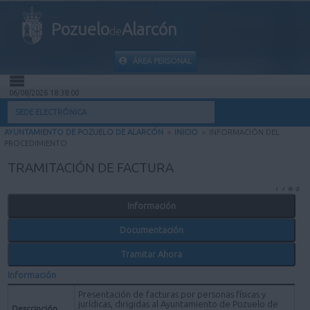
Pozuelo
Alarcón
de
ÁREA PERSONAL
06/08/2026 18:38:00
INICIO
SEDE ELECTRÓNICA
AYUNTAMIENTO DE POZUELO DE ALARCÓN
>
INICIO
>
INFORMACIÓN DEL
INFORMACIÓN PÚBLICA
PROCEDIMIENTO
TRAMITACIÓN DE FACTURA
MI CARPETA
Información
INFORMACIÓN MUNICIPAL
Documentación
AYUDA
Tramitar Ahora
Información
Presentación de facturas por personas físicas y
jurídicas, dirigidas al Ayuntamiento de Pozuelo de
Descripción