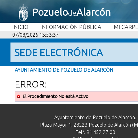
Pozuelo
Alarcón
de
INICIO
INFORMACIÓN PÚBLICA
MI CARP
07/08/2026 13:53:37
SEDE ELECTRÓNICA
AYUNTAMIENTO DE POZUELO DE ALARCÓN
ERROR:
El Procedimiento No está Activo.
Ayuntamiento de Pozuelo de Alarcón.
Plaza Mayor 1, 28223 Pozuelo de Alarcón (M
Telf. 91 452 27 00