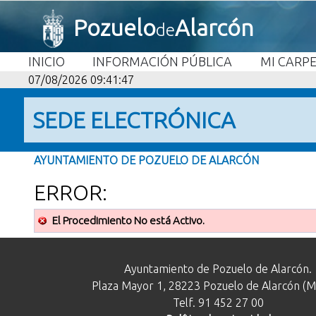
Pozuelo
Alarcón
de
INICIO
INFORMACIÓN PÚBLICA
MI CARP
07/08/2026 09:41:47
SEDE ELECTRÓNICA
AYUNTAMIENTO DE POZUELO DE ALARCÓN
ERROR:
El Procedimiento No está Activo.
Ayuntamiento de Pozuelo de Alarcón.
Plaza Mayor 1, 28223 Pozuelo de Alarcón (M
Telf. 91 452 27 00