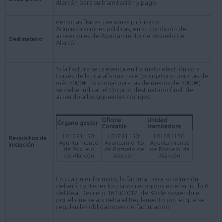
Alarcón para su tramitación y pago.
Personas físicas, personas jurídicas y
Administraciones públicas, en su condición de
acreedores de Ayuntamiento de Pozuelo de
Destinatario
Alarcón.
Si la factura se presenta en formato electrónico a
través de la plataforma Face (obligatorio para las de
más 5000€ , opcional para las de menos de 5000€)
se debe indicar el Órgano destinatario final, de
acuerdo a los siguientes códigos:
Oficina
Unidad
Órgano gestor
Contable
tramitadora
L01281150:
L01281150:
L01281150:
Requisitos de
Ayuntamiento
Ayuntamiento
Ayuntamiento
iniciación
de Pozuelo
de Pozuelo de
de Pozuelo de
de Alarcón
Alarcón
Alarcón
En cualquier formato, la factura, para su admisión,
deberá contener los datos recogidos en el artículo 6
del Real Decreto 1619/2012, de 30 de noviembre,
por el que se aprueba el Reglamento por el que se
regulan las obligaciones de facturación.