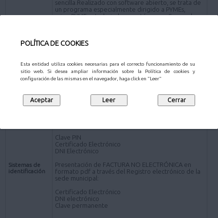
sencilla.Realizado con software abierto, se trata de
un programa especialmente dirigido a PYMEs,
microPYMEs y trabajadores autónomos. Se puede
descargar en www.face.gob.es)
*Presentación de FACTURA en formato pdf por los
POLÍTICA DE COOKIES
siguientes canales distintos de la plataforma FACe:
Presencial- Personas físicas:
Oficinas de Atención al Ciudadano
.
Esta entidad utiliza cookies necesarias para el correcto funcionamiento de su
sitio web. Si desea ampliar información sobre la Política de cookies y
Online - Sujetos obligados a relacionarse
configuración de las mismas en el navegador, haga click en "Leer"
electrónicamente con la Administración
Registro electrónico de la sede electrónica del
Ayuntamiento de Pozuelo de Alarcón (a través de la
Solicitud de carácter General
).
Presentación de FACTURA ELECTRÓNICA:
Clave PIN
Certificado Electrónico
DNI Electrónico
Presentación de FACTURA NO ELECTRÓNICA en
Sistemas de
identificación
formato pdf a través del Registro electrónico de la
sede municipal:
Certificado Electrónico
DNI electrónico
Clave permanente