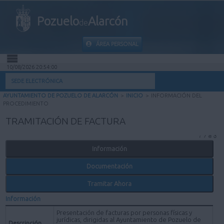
Pozuelo
Alarcón
de
ÁREA PERSONAL
10/08/2026 20:54:00
INICIO
SEDE ELECTRÓNICA
AYUNTAMIENTO DE POZUELO DE ALARCÓN
>
INICIO
>
INFORMACIÓN DEL
INFORMACIÓN PÚBLICA
PROCEDIMIENTO
TRAMITACIÓN DE FACTURA
MI CARPETA
Información
INFORMACIÓN MUNICIPAL
Documentación
AYUDA
Tramitar Ahora
Información
Presentación de facturas por personas físicas y
jurídicas, dirigidas al Ayuntamiento de Pozuelo de
Descripción