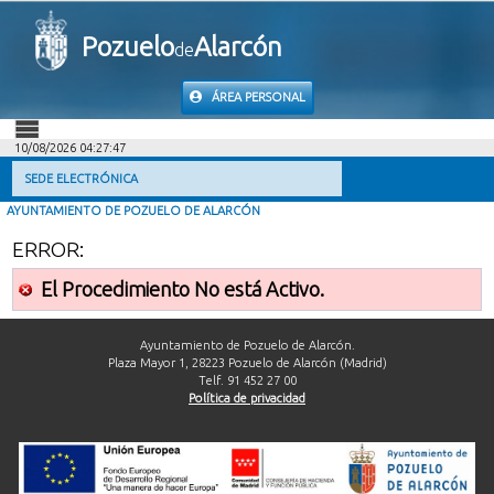
Pozuelo
Alarcón
de
ÁREA PERSONAL
10/08/2026 04:27:47
INICIO
SEDE ELECTRÓNICA
AYUNTAMIENTO DE POZUELO DE ALARCÓN
INFORMACIÓN PÚBLICA
ERROR:
MI CARPETA
El Procedimiento No está Activo.
INFORMACIÓN MUNICIPAL
Ayuntamiento de Pozuelo de Alarcón.
Plaza Mayor 1, 28223 Pozuelo de Alarcón (Madrid)
Telf. 91 452 27 00
AYUDA
Política de privacidad