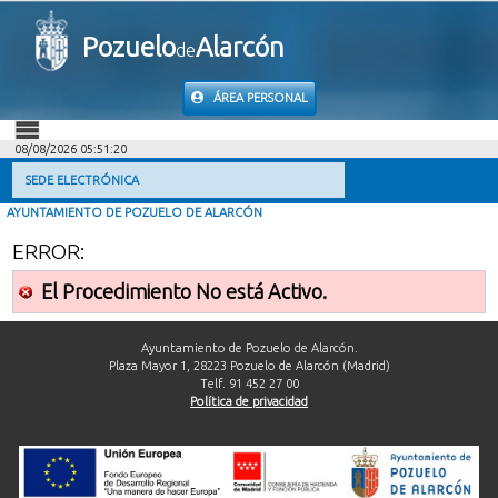
Pozuelo
Alarcón
de
ÁREA PERSONAL
08/08/2026 05:51:20
INICIO
SEDE ELECTRÓNICA
AYUNTAMIENTO DE POZUELO DE ALARCÓN
INFORMACIÓN PÚBLICA
ERROR:
MI CARPETA
El Procedimiento No está Activo.
INFORMACIÓN MUNICIPAL
Ayuntamiento de Pozuelo de Alarcón.
Plaza Mayor 1, 28223 Pozuelo de Alarcón (Madrid)
Telf. 91 452 27 00
AYUDA
Política de privacidad