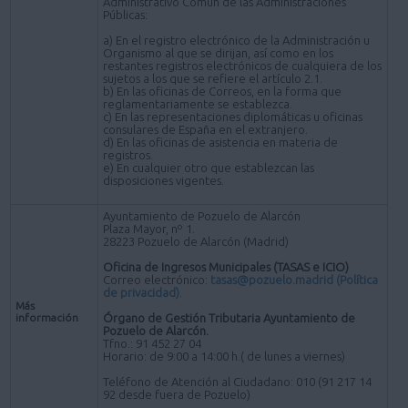
Administrativo Común de las Administraciones
Públicas:
a) En el registro electrónico de la Administración u
Organismo al que se dirijan, así como en los
restantes registros electrónicos de cualquiera de los
sujetos a los que se refiere el artículo 2.1.
b) En las oficinas de Correos, en la forma que
reglamentariamente se establezca.
c) En las representaciones diplomáticas u oficinas
consulares de España en el extranjero.
d) En las oficinas de asistencia en materia de
registros.
e) En cualquier otro que establezcan las
disposiciones vigentes.
Ayuntamiento de Pozuelo de Alarcón
Plaza Mayor, nº 1.
28223 Pozuelo de Alarcón (Madrid)
Oficina de Ingresos Municipales (TASAS e ICIO)
Correo electrónico:
tasas@pozuelo.madrid
(Política
de privacidad)
.
Más
información
Órgano de Gestión Tributaria Ayuntamiento de
Pozuelo de Alarcón.
Tfno.: 91 452 27 04
Horario: de 9:00 a 14:00 h.( de lunes a viernes)
Teléfono de Atención al Ciudadano: 010 (91 217 14
92 desde fuera de Pozuelo)