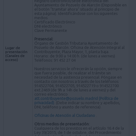
Registro Electrónico/sede electrónica del
Ayuntamiento de Pozuelo de Alarcón (Disponible en
el botón "tramitar ahora" situado al principio de
esta página). Identificándose con los siguientes
medios:
Certificado Electrónico
DNI electrónico
Clave Permanente
Presencial:
Órgano de Gestión Tributaria Ayuntamiento de
Pozuelo de Alarcón. Oficina de Atención Integral al
Lugar de
Contribuyente, Plaza Mayor, 1, planta baja.
presentación
(Canales de
Horario: de 9:00 a 14:00 h. (de lunes a viernes)
acceso)
Teléfonos: 91 452 27 04
Nuestros servicios le ofrecerán la opción, siempre
que fuera posible, de realizar el trámite sin
necesidad de la asistencia presencial. Póngase en
contacto con nosotros a través de los teléfonos
914522704, 914522705, 914522719 o 914522700
ext.2469 (de 9h a 14h de lunes a viernes) y del
correo electrónico
att.contribuyente@pozuelo.madrid
(Política de
privacidad)
. (Debe indicar su nombre y apellidos,
DNI, teléfono y asunto de referencia).
Oficinas de Atención al Ciudadano
.
Otros medios de presentación:
Cualquiera de los previstos en el artículo 16.4 de la
Ley 39/2015, de 1 de octubre, del Procedimiento