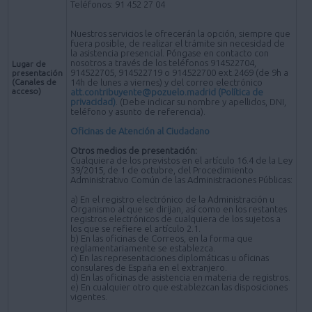
Teléfonos: 91 452 27 04
Nuestros servicios le ofrecerán la opción, siempre que
fuera posible, de realizar el trámite sin necesidad de
la asistencia presencial. Póngase en contacto con
nosotros a través de los teléfonos 914522704,
Lugar de
914522705, 914522719 o 914522700 ext.2469 (de 9h a
presentación
(Canales de
14h de lunes a viernes) y del correo electrónico
acceso)
att.contribuyente@pozuelo.madrid
(Política de
privacidad)
. (Debe indicar su nombre y apellidos, DNI,
teléfono y asunto de referencia).
Oficinas de Atención al Ciudadano
Otros medios de presentación:
Cualquiera de los previstos en el artículo 16.4 de la Ley
39/2015, de 1 de octubre, del Procedimiento
Administrativo Común de las Administraciones Públicas:
a) En el registro electrónico de la Administración u
Organismo al que se dirijan, así como en los restantes
registros electrónicos de cualquiera de los sujetos a
los que se refiere el artículo 2.1.
b) En las oficinas de Correos, en la forma que
reglamentariamente se establezca.
c) En las representaciones diplomáticas u oficinas
consulares de España en el extranjero.
d) En las oficinas de asistencia en materia de registros.
e) En cualquier otro que establezcan las disposiciones
vigentes.