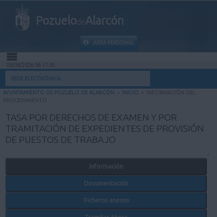
Pozuelo
Alarcón
de
ÁREA PERSONAL
09/08/2026 06:17:05
INICIO
SEDE ELECTRÓNICA
AYUNTAMIENTO DE POZUELO DE ALARCÓN
>
INICIO
>
INFORMACIÓN DEL
INFORMACIÓN PÚBLICA
PROCEDIMIENTO
TASA POR DERECHOS DE EXAMEN Y POR
MI CARPETA
TRAMITACIÓN DE EXPEDIENTES DE PROVISIÓN
DE PUESTOS DE TRABAJO
INFORMACIÓN MUNICIPAL
Información
AYUDA
Documentación
Ficheros anexos
Tramitar Ahora