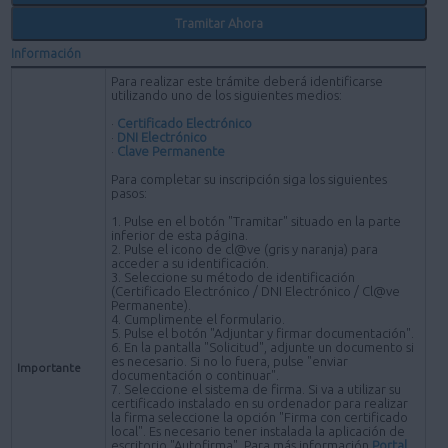
Tramitar Ahora
Información
Para realizar este trámite deberá identificarse
utilizando uno de los siguientes medios:
·
Certificado Electrónico
·
DNI Electrónico
·
Clave Permanente
Para completar su inscripción siga los siguientes
pasos:
1. Pulse en el botón "Tramitar" situado en la parte
inferior de esta página.
2. Pulse el icono de cl@ve (gris y naranja) para
acceder a su identificación.
3. Seleccione su método de identificación
(Certificado Electrónico / DNI Electrónico / Cl@ve
Permanente).
4. Cumplimente el formulario.
5. Pulse el botón "Adjuntar y firmar documentación".
6. En la pantalla "Solicitud", adjunte un documento si
es necesario. Si no lo fuera, pulse "enviar
Importante
documentación o continuar".
7. Seleccione el sistema de firma. Si va a utilizar su
certificado instalado en su ordenador para realizar
la firma seleccione la opción "Firma con certificado
local". Es necesario tener instalada la aplicación de
escritorio "Autofirma". Para más información
Portal