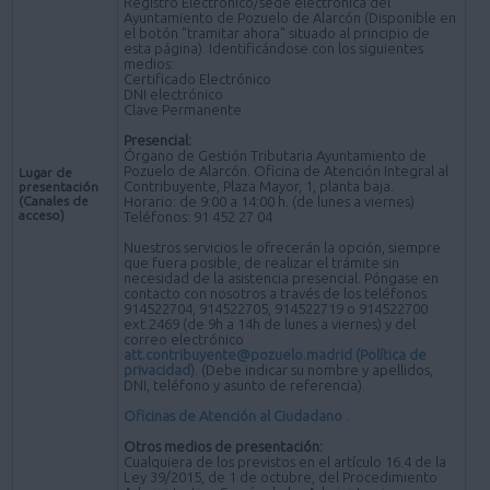
Registro Electrónico/sede electrónica del
Ayuntamiento de Pozuelo de Alarcón (Disponible en
el botón "tramitar ahora" situado al principio de
esta página). Identificándose con los siguientes
medios:
Certificado Electrónico
DNI electrónico
Clave Permanente
Presencial:
Órgano de Gestión Tributaria Ayuntamiento de
Pozuelo de Alarcón. Oficina de Atención Integral al
Lugar de
Contribuyente, Plaza Mayor, 1, planta baja.
presentación
(Canales de
Horario: de 9:00 a 14:00 h. (de lunes a viernes)
acceso)
Teléfonos: 91 452 27 04
Nuestros servicios le ofrecerán la opción, siempre
que fuera posible, de realizar el trámite sin
necesidad de la asistencia presencial. Póngase en
contacto con nosotros a través de los teléfonos
914522704, 914522705, 914522719 o 914522700
ext.2469 (de 9h a 14h de lunes a viernes) y del
correo electrónico
att.contribuyente@pozuelo.madrid
(Política de
privacidad)
. (Debe indicar su nombre y apellidos,
DNI, teléfono y asunto de referencia).
Oficinas de Atención al Ciudadano
.
Otros medios de presentación:
Cualquiera de los previstos en el artículo 16.4 de la
Ley 39/2015, de 1 de octubre, del Procedimiento