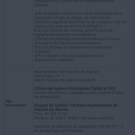
Administrativo Común de las Administraciones
Públicas:
a) En el registro electrónico de la Administración u
Organismo al que se dirijan, así como en los
restantes registros electrónicos de cualquiera de los
sujetos a los que se refiere el artículo 2.1.
b) En las oficinas de Correos, en la forma que
reglamentariamente se establezca.
c) En las representaciones diplomáticas u oficinas
consulares de España en el extranjero.
d) En las oficinas de asistencia en materia de
registros.
e) En cualquier otro que establezcan las
disposiciones vigentes.
Ayuntamiento de Pozuelo de Alarcón
Plaza Mayor, nº 1.
28223 Pozuelo de Alarcón (Madrid)
Oficina de Ingresos Municipales (TASAS e ICIO)
Correo electrónico:
tasas@pozuelo.madrid
(Política
de privacidad)
.
Más
información
Órgano de Gestión Tributaria Ayuntamiento de
Pozuelo de Alarcón.
Tfno.: 91 452 27 04
Horario: de 9:00 a 14:00 h.( de lunes a viernes)
Teléfono de Atención al Ciudadano: 010 (91 217 14
92 desde fuera de Pozuelo)