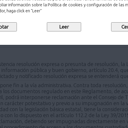
la.
liar información sobre la Política de cookies y configuración de las
or, haga click en "Leer"
Archivo y Gestión Documental será diligente para estab
e la solicitud. Esta comunicación será preferiblemente p
lo.madrid
se emite resolución.
stencia resolución expresa o presunta de resolución, la
a información pública y buen gobierno, artículo 20.4, q
dictado y notificado resolución expresa se entenderá que
 pone fin a la vía administrativa. Contra toda resolución
a los documentos regulado en este Reglamento, de acuer
il, podrá interponerse reclamación ante el Consejo de T
carácter potestativo y previo a su impugnación en la ví
d con la legislación básica estatal, tiene la consideraci
o con lo dispuesto en el artículo 112.2 de la Ley 39/2
clamación, debiendo ser impugnadas directamente en vía
el procedimiento de acceso a los documentos custodiados