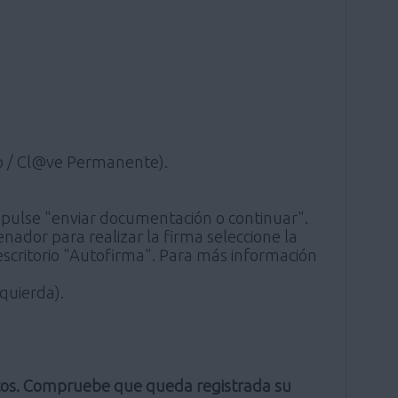
ico / Cl@ve Permanente).
a, pulse "enviar documentación o continuar".
denador para realizar la firma seleccione la
e escritorio "Autofirma". Para más información
quierda).
ntos. Compruebe que queda registrada su