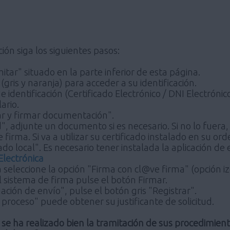
ión siga los siguientes pasos:
itar" situado en la parte inferior de esta página.
(gris y naranja) para acceder a su identificación.
e identificación (Certificado Electrónico / DNI Electrón
ario.
ar y firmar documentación".
ud", adjunte un documento si es necesario. Si no lo fuer
 firma. Si va a utilizar su certificado instalado en su or
ado local". Es necesario tener instalada la aplicación d
Electrónica
 seleccione la opción "Firma con cl@ve firma" (opción iz
l sistema de firma pulse el botón Firmar.
ación de envío", pulse el botón gris "Registrar".
l proceso" puede obtener su justificante de solicitud.
se ha realizado bien la tramitación de sus procedimie