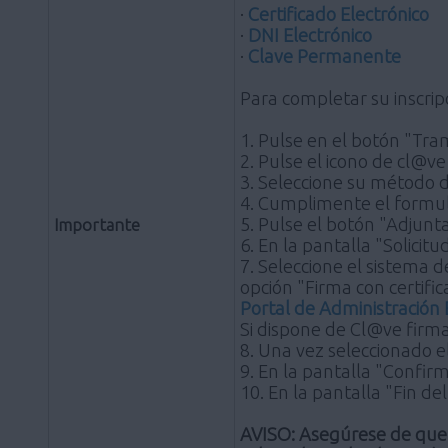
·
Certificado Electrónico
·
DNI Electrónico
·
Clave Permanente
Para completar su inscripc
1. Pulse en el botón "Tram
2. Pulse el icono de cl@ve 
3. Seleccione su método d
4. Cumplimente el formul
5. Pulse el botón "Adjunt
Importante
6. En la pantalla "Solicit
7. Seleccione el sistema de
opción "Firma con certific
Portal de Administración 
Si dispone de Cl@ve firma
8. Una vez seleccionado e
9. En la pantalla "Confirm
10. En la pantalla "Fin de
AVISO: Asegúrese de que 