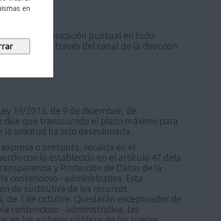
 mismas en
lecer una comunicación puntual en todo
or escrito a través del canal de la dirección
 Ley 19/2013, de 9 de diciembre, de
ue dice que transcurrido el plazo máximo para
 la solicitud ha sido desestimada.
, expresa o presunta, recaída en el
do con lo establecido en el artículo 47 dela
ransparencia y Protección de Datos de la
a contencioso - administrativa. Esta
ón de sustitutiva de los recursos
015, de 1 de octubre. Quedarán exceptuados de
 contencioso - administrativa, las
 en los archivos públicos de los sujetos