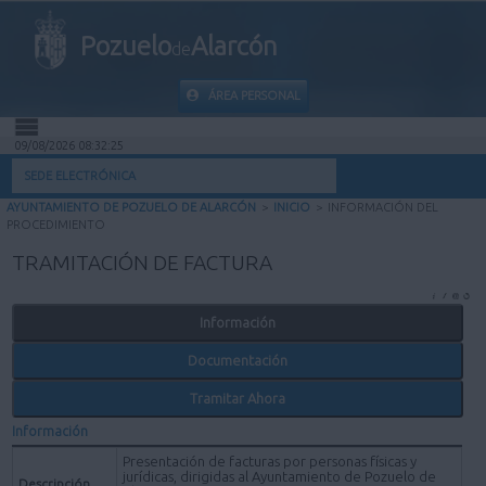
Pozuelo
Alarcón
de
ÁREA PERSONAL
09/08/2026 08:32:25
INICIO
SEDE ELECTRÓNICA
AYUNTAMIENTO DE POZUELO DE ALARCÓN
>
INICIO
>
INFORMACIÓN DEL
INFORMACIÓN PÚBLICA
PROCEDIMIENTO
TRAMITACIÓN DE FACTURA
MI CARPETA
Información
INFORMACIÓN MUNICIPAL
Documentación
AYUDA
Tramitar Ahora
Información
Presentación de facturas por personas físicas y
jurídicas, dirigidas al Ayuntamiento de Pozuelo de
Descripción