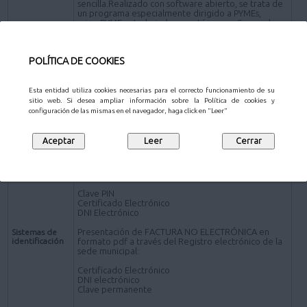
sencilla.Realizado con software abierto, se trata de
un programa especialmente dirigido a PYMEs,
microPYMEs y trabajadores autónomos. Se puede
descargar en www.face.gob.es)
*Presentación de FACTURA en formato pdf por los
POLÍTICA DE COOKIES
siguientes canales distintos de la plataforma FACe:
Presencial- Personas físicas:
Oficinas de Atención al Ciudadano
.
Esta entidad utiliza cookies necesarias para el correcto funcionamiento de su
sitio web. Si desea ampliar información sobre la Política de cookies y
Online - Sujetos obligados a relacionarse
configuración de las mismas en el navegador, haga click en "Leer"
electrónicamente con la Administración
Registro electrónico de la sede electrónica del
Ayuntamiento de Pozuelo de Alarcón (a través de la
Solicitud de carácter General
).
Presentación de FACTURA ELECTRÓNICA:
Clave PIN
Certificado Electrónico
DNI Electrónico
Presentación de FACTURA NO ELECTRÓNICA en
Sistemas de
identificación
formato pdf a través del Registro electrónico de la
sede municipal:
Certificado Electrónico
DNI electrónico
Clave permanente