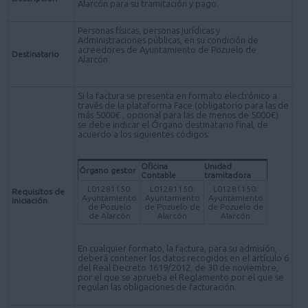
Alarcón para su tramitación y pago.
Personas físicas, personas jurídicas y
Administraciones públicas, en su condición de
acreedores de Ayuntamiento de Pozuelo de
Destinatario
Alarcón.
Si la factura se presenta en formato electrónico a
través de la plataforma Face (obligatorio para las de
más 5000€ , opcional para las de menos de 5000€)
se debe indicar el Órgano destinatario final, de
acuerdo a los siguientes códigos:
Oficina
Unidad
Órgano gestor
Contable
tramitadora
L01281150:
L01281150:
L01281150:
Requisitos de
Ayuntamiento
Ayuntamiento
Ayuntamiento
iniciación
de Pozuelo
de Pozuelo de
de Pozuelo de
de Alarcón
Alarcón
Alarcón
En cualquier formato, la factura, para su admisión,
deberá contener los datos recogidos en el artículo 6
del Real Decreto 1619/2012, de 30 de noviembre,
por el que se aprueba el Reglamento por el que se
regulan las obligaciones de facturación.