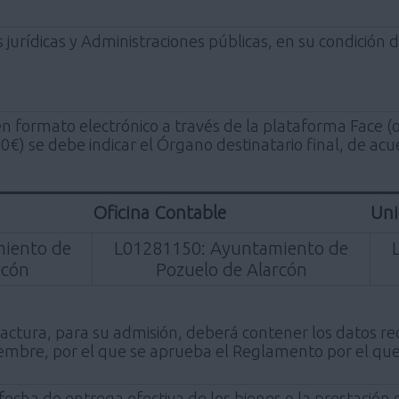
s jurídicas y Administraciones públicas, en su condici
 en formato electrónico a través de la plataforma Face (
€) se debe indicar el Órgano destinatario final, de acue
Oficina Contable
Uni
iento de
L01281150: Ayuntamiento de
rcón
Pozuelo de Alarcón
factura, para su admisión, deberá contener los datos rec
mbre, por el que se aprueba el Reglamento por el que 
fecha de entrega efectiva de los bienes o la prestación 