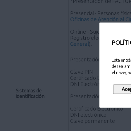
*Presentación de FACTURA
Presencial- Personas físic
Oficinas de Atención al 
Online - Sujetos obligado
Registro electrónico de l
POLÍTI
General
).
Presentación de FACTUR
Esta entid
desea amp
Clave PIN
el navegad
Certificado Electrónico
DNI Electrónico
Sistemas de
identificación
Presentación de FACTURA 
Certificado Electrónico
DNI electrónico
Clave permanente