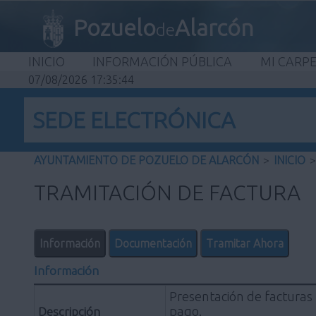
Pozuelo
Alarcón
de
INICIO
INFORMACIÓN PÚBLICA
MI CARP
07/08/2026 17:35:45
SEDE ELECTRÓNICA
AYUNTAMIENTO DE POZUELO DE ALARCÓN
>
INICIO
>
TRAMITACIÓN DE FACTURA
Información
Documentación
Tramitar Ahora
Información
Presentación de facturas 
pago.
Descripción