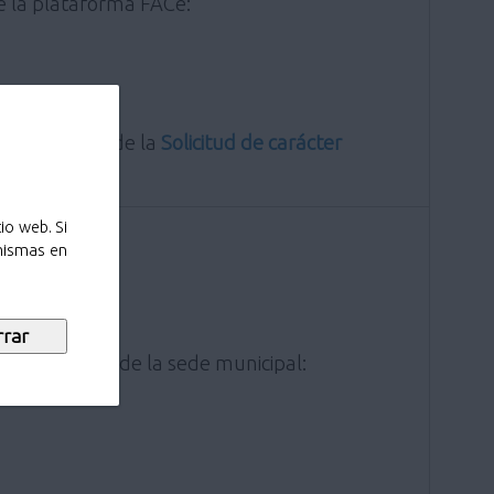
e la plataforma FACe:
ón (a través de la
Solicitud de carácter
io web. Si
 mismas en
electrónico de la sede municipal: