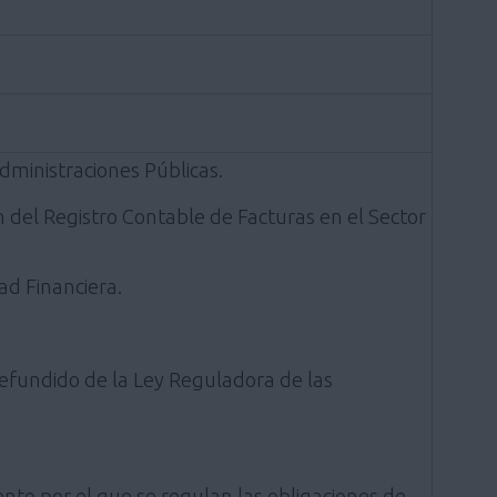
dministraciones Públicas.
n del Registro Contable de Facturas en el Sector
ad Financiera.
 refundido de la Ley Reguladora de las
nto por el que se regulan las obligaciones de