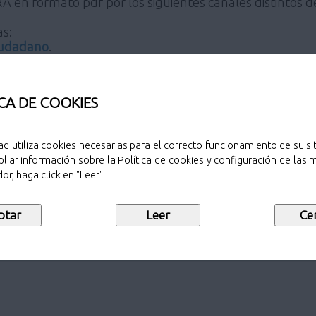
 en formato pdf por los siguientes canales distintos d
as:
Ciudadano
.
s a relacionarse electrónicamente con la Administración
a sede electrónica del Ayuntamiento de Pozuelo de Alarc
CA DE COOKIES
A ELECTRÓNICA:
ad utiliza cookies necesarias para el correcto funcionamiento de su sit
liar información sobre la Política de cookies y configuración de las
or, haga click en "Leer"
NO ELECTRÓNICA en formato pdf a través del Registro 