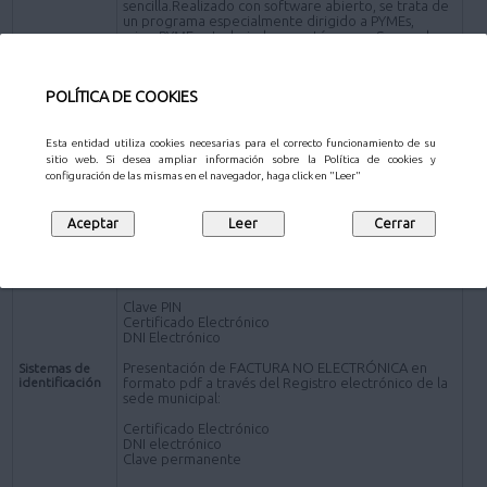
sencilla.Realizado con software abierto, se trata de
un programa especialmente dirigido a PYMEs,
microPYMEs y trabajadores autónomos. Se puede
descargar en www.face.gob.es)
*Presentación de FACTURA en formato pdf por los
POLÍTICA DE COOKIES
siguientes canales distintos de la plataforma FACe:
Presencial- Personas físicas:
Oficinas de Atención al Ciudadano
.
Esta entidad utiliza cookies necesarias para el correcto funcionamiento de su
sitio web. Si desea ampliar información sobre la Política de cookies y
Online - Sujetos obligados a relacionarse
configuración de las mismas en el navegador, haga click en "Leer"
electrónicamente con la Administración
Registro electrónico de la sede electrónica del
Ayuntamiento de Pozuelo de Alarcón (a través de la
Solicitud de carácter General
).
Presentación de FACTURA ELECTRÓNICA:
Clave PIN
Certificado Electrónico
DNI Electrónico
Presentación de FACTURA NO ELECTRÓNICA en
Sistemas de
identificación
formato pdf a través del Registro electrónico de la
sede municipal:
Certificado Electrónico
DNI electrónico
Clave permanente