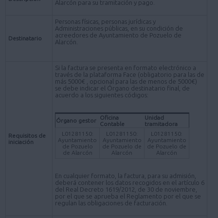
Alarcón para su tramitación y pago.
Personas físicas, personas jurídicas y
Administraciones públicas, en su condición de
acreedores de Ayuntamiento de Pozuelo de
Destinatario
Alarcón.
Si la factura se presenta en formato electrónico a
través de la plataforma Face (obligatorio para las de
más 5000€ , opcional para las de menos de 5000€)
se debe indicar el Órgano destinatario final, de
acuerdo a los siguientes códigos:
Oficina
Unidad
Órgano gestor
Contable
tramitadora
L01281150:
L01281150:
L01281150:
Requisitos de
Ayuntamiento
Ayuntamiento
Ayuntamiento
iniciación
de Pozuelo
de Pozuelo de
de Pozuelo de
de Alarcón
Alarcón
Alarcón
En cualquier formato, la factura, para su admisión,
deberá contener los datos recogidos en el artículo 6
del Real Decreto 1619/2012, de 30 de noviembre,
por el que se aprueba el Reglamento por el que se
regulan las obligaciones de facturación.