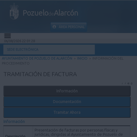
Pozuelo
Alarcón
de
ÁREA PERSONAL
06/08/2026 22:01:28
INICIO
SEDE ELECTRÓNICA
AYUNTAMIENTO DE POZUELO DE ALARCÓN
>
INICIO
>
INFORMACIÓN DEL
INFORMACIÓN PÚBLICA
PROCEDIMIENTO
TRAMITACIÓN DE FACTURA
MI CARPETA
Información
INFORMACIÓN MUNICIPAL
Documentación
AYUDA
Tramitar Ahora
Información
Presentación de facturas por personas físicas y
jurídicas, dirigidas al Ayuntamiento de Pozuelo de
Descripción