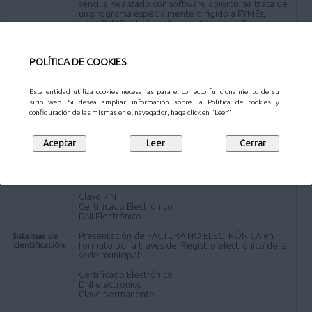
sencilla.Realizado con software abierto, se trata de
un programa especialmente dirigido a PYMEs,
microPYMEs y trabajadores autónomos. Se puede
descargar en www.face.gob.es)
*Presentación de FACTURA en formato pdf por los
POLÍTICA DE COOKIES
siguientes canales distintos de la plataforma FACe:
Presencial- Personas físicas:
Oficinas de Atención al Ciudadano
.
Esta entidad utiliza cookies necesarias para el correcto funcionamiento de su
sitio web. Si desea ampliar información sobre la Política de cookies y
Online - Sujetos obligados a relacionarse
configuración de las mismas en el navegador, haga click en "Leer"
electrónicamente con la Administración
Registro electrónico de la sede electrónica del
Ayuntamiento de Pozuelo de Alarcón (a través de la
Solicitud de carácter General
).
Presentación de FACTURA ELECTRÓNICA:
Clave PIN
Certificado Electrónico
DNI Electrónico
Presentación de FACTURA NO ELECTRÓNICA en
Sistemas de
identificación
formato pdf a través del Registro electrónico de la
sede municipal:
Certificado Electrónico
DNI electrónico
Clave permanente