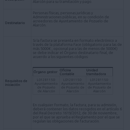
Alarcón para su tramitación y pago.
Personas físicas, personas jurídicas y
Administraciones públicas, en su condición de
acreedores de Ayuntamiento de Pozuelo de
Destinatario
Alarcón.
Si la factura se presenta en formato electrónico a
través de la plataforma Face (obligatorio para las de
más 5000€ , opcional para las de menos de 5000€)
se debe indicar el Órgano destinatario final, de
acuerdo a los siguientes códigos:
Oficina
Unidad
Órgano gestor
Contable
tramitadora
L01281150:
L01281150:
L01281150:
Requisitos de
Ayuntamiento
Ayuntamiento
Ayuntamiento
iniciación
de Pozuelo
de Pozuelo de
de Pozuelo de
de Alarcón
Alarcón
Alarcón
En cualquier formato, la factura, para su admisión,
deberá contener los datos recogidos en el artículo 6
del Real Decreto 1619/2012, de 30 de noviembre,
por el que se aprueba el Reglamento por el que se
regulan las obligaciones de facturación.