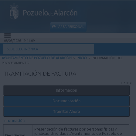
Pozuelo
Alarcón
de
ÁREA PERSONAL
08/08/2026 19:41:09
INICIO
SEDE ELECTRÓNICA
AYUNTAMIENTO DE POZUELO DE ALARCÓN
>
INICIO
>
INFORMACIÓN DEL
INFORMACIÓN PÚBLICA
PROCEDIMIENTO
TRAMITACIÓN DE FACTURA
MI CARPETA
Información
INFORMACIÓN MUNICIPAL
Documentación
AYUDA
Tramitar Ahora
Información
Presentación de facturas por personas físicas y
jurídicas, dirigidas al Ayuntamiento de Pozuelo de
Descripción