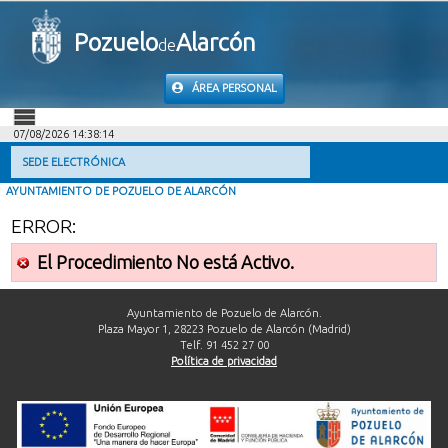
Pozuelo
Alarcón
de
ÁREA PERSONAL
07/08/2026 14:38:14
INICIO
SEDE ELECTRÓNICA
AYUNTAMIENTO DE POZUELO DE ALARCÓN
INFORMACIÓN PÚBLICA
ERROR:
MI CARPETA
El Procedimiento No está Activo.
INFORMACIÓN MUNICIPAL
Ayuntamiento de Pozuelo de Alarcón.
Plaza Mayor 1, 28223 Pozuelo de Alarcón (Madrid)
Telf. 91 452 27 00
AYUDA
Política de privacidad