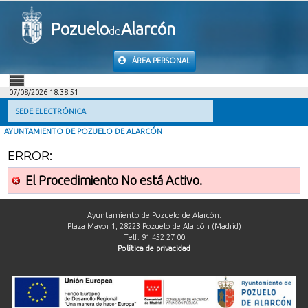
Pozuelo
Alarcón
de
ÁREA PERSONAL
07/08/2026 18:38:51
INICIO
SEDE ELECTRÓNICA
AYUNTAMIENTO DE POZUELO DE ALARCÓN
INFORMACIÓN PÚBLICA
ERROR:
MI CARPETA
El Procedimiento No está Activo.
INFORMACIÓN MUNICIPAL
Ayuntamiento de Pozuelo de Alarcón.
Plaza Mayor 1, 28223 Pozuelo de Alarcón (Madrid)
Telf. 91 452 27 00
AYUDA
Política de privacidad