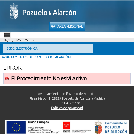
Pozuelo
Alarcón
de
ÁREA PERSONAL
07/08/2026 22:55:09
INICIO
SEDE ELECTRÓNICA
AYUNTAMIENTO DE POZUELO DE ALARCÓN
INFORMACIÓN PÚBLICA
ERROR:
MI CARPETA
El Procedimiento No está Activo.
INFORMACIÓN MUNICIPAL
Ayuntamiento de Pozuelo de Alarcón.
Plaza Mayor 1, 28223 Pozuelo de Alarcón (Madrid)
Telf. 91 452 27 00
AYUDA
Política de privacidad