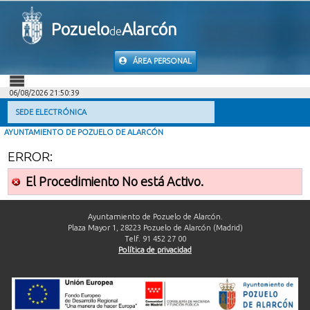
Pozuelo
Alarcón
de
ÁREA PERSONAL
06/08/2026 21:50:39
INICIO
SEDE ELECTRÓNICA
AYUNTAMIENTO DE POZUELO DE ALARCÓN
INFORMACIÓN PÚBLICA
ERROR:
MI CARPETA
El Procedimiento No está Activo.
INFORMACIÓN MUNICIPAL
Ayuntamiento de Pozuelo de Alarcón.
Plaza Mayor 1, 28223 Pozuelo de Alarcón (Madrid)
Telf. 91 452 27 00
AYUDA
Política de privacidad