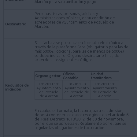
Alarcón para su tramitación y pago.
Personas físicas, personas jurídicas y
Administraciones públicas, en su condición de
acreedores de Ayuntamiento de Pozuelo de
Destinatario
Alarcón.
Si la factura se presenta en formato electrónico a
través de la plataforma Face (obligatorio para las de
más 5000€ , opcional para las de menos de 5000€)
se debe indicar el Órgano destinatario final, de
acuerdo a los siguientes códigos:
Oficina
Unidad
Órgano gestor
Contable
tramitadora
L01281150:
L01281150:
L01281150:
Requisitos de
Ayuntamiento
Ayuntamiento
Ayuntamiento
iniciación
de Pozuelo
de Pozuelo de
de Pozuelo de
de Alarcón
Alarcón
Alarcón
En cualquier formato, la factura, para su admisión,
deberá contener los datos recogidos en el artículo 6
del Real Decreto 1619/2012, de 30 de noviembre,
por el que se aprueba el Reglamento por el que se
regulan las obligaciones de facturación.