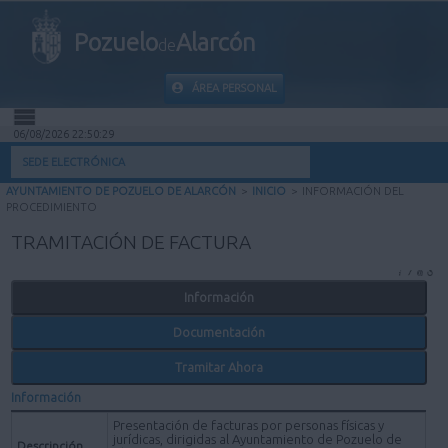
Pozuelo
Alarcón
de
ÁREA PERSONAL
06/08/2026 22:50:29
INICIO
SEDE ELECTRÓNICA
AYUNTAMIENTO DE POZUELO DE ALARCÓN
>
INICIO
>
INFORMACIÓN DEL
INFORMACIÓN PÚBLICA
PROCEDIMIENTO
TRAMITACIÓN DE FACTURA
MI CARPETA
Información
INFORMACIÓN MUNICIPAL
Documentación
AYUDA
Tramitar Ahora
Información
Presentación de facturas por personas físicas y
jurídicas, dirigidas al Ayuntamiento de Pozuelo de
Descripción