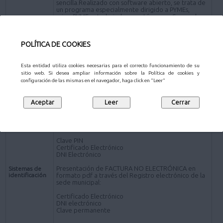
sencilla.Realizado con software abierto, se trata de
un programa especialmente dirigido a PYMEs,
microPYMEs y trabajadores autónomos. Se puede
descargar en www.face.gob.es)
*Presentación de FACTURA en formato pdf por los
POLÍTICA DE COOKIES
siguientes canales distintos de la plataforma FACe:
Presencial- Personas físicas:
Oficinas de Atención al Ciudadano
.
Esta entidad utiliza cookies necesarias para el correcto funcionamiento de su
sitio web. Si desea ampliar información sobre la Política de cookies y
Online - Sujetos obligados a relacionarse
configuración de las mismas en el navegador, haga click en "Leer"
electrónicamente con la Administración
Registro electrónico de la sede electrónica del
Ayuntamiento de Pozuelo de Alarcón (a través de la
Solicitud de carácter General
).
Presentación de FACTURA ELECTRÓNICA:
Clave PIN
Certificado Electrónico
DNI Electrónico
Presentación de FACTURA NO ELECTRÓNICA en
Sistemas de
identificación
formato pdf a través del Registro electrónico de la
sede municipal:
Certificado Electrónico
DNI electrónico
Clave permanente