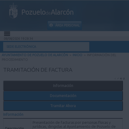
Pozuelo
Alarcón
de
ÁREA PERSONAL
08/08/2026 19:28:34
INICIO
SEDE ELECTRÓNICA
AYUNTAMIENTO DE POZUELO DE ALARCÓN
>
INICIO
>
INFORMACIÓN DEL
INFORMACIÓN PÚBLICA
PROCEDIMIENTO
TRAMITACIÓN DE FACTURA
MI CARPETA
Información
INFORMACIÓN MUNICIPAL
Documentación
AYUDA
Tramitar Ahora
Información
Presentación de facturas por personas físicas y
jurídicas, dirigidas al Ayuntamiento de Pozuelo de
Descripción