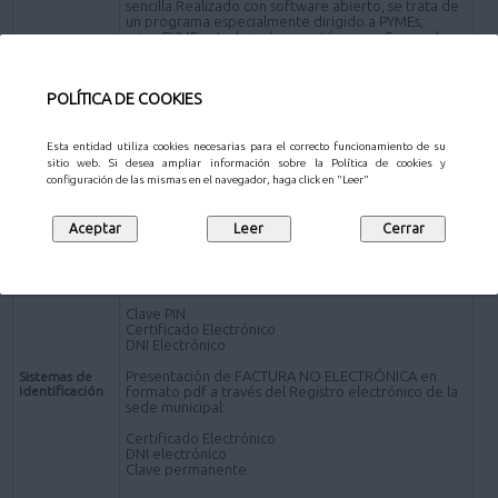
sencilla.Realizado con software abierto, se trata de
un programa especialmente dirigido a PYMEs,
microPYMEs y trabajadores autónomos. Se puede
descargar en www.face.gob.es)
*Presentación de FACTURA en formato pdf por los
POLÍTICA DE COOKIES
siguientes canales distintos de la plataforma FACe:
Presencial- Personas físicas:
Oficinas de Atención al Ciudadano
.
Esta entidad utiliza cookies necesarias para el correcto funcionamiento de su
sitio web. Si desea ampliar información sobre la Política de cookies y
Online - Sujetos obligados a relacionarse
configuración de las mismas en el navegador, haga click en "Leer"
electrónicamente con la Administración
Registro electrónico de la sede electrónica del
Ayuntamiento de Pozuelo de Alarcón (a través de la
Solicitud de carácter General
).
Presentación de FACTURA ELECTRÓNICA:
Clave PIN
Certificado Electrónico
DNI Electrónico
Presentación de FACTURA NO ELECTRÓNICA en
Sistemas de
identificación
formato pdf a través del Registro electrónico de la
sede municipal:
Certificado Electrónico
DNI electrónico
Clave permanente