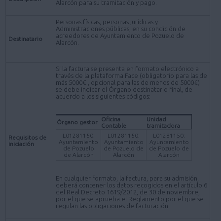
Alarcón para su tramitación y pago.
Personas físicas, personas jurídicas y
Administraciones públicas, en su condición de
acreedores de Ayuntamiento de Pozuelo de
Destinatario
Alarcón.
Si la factura se presenta en formato electrónico a
través de la plataforma Face (obligatorio para las de
más 5000€ , opcional para las de menos de 5000€)
se debe indicar el Órgano destinatario final, de
acuerdo a los siguientes códigos:
Oficina
Unidad
Órgano gestor
Contable
tramitadora
L01281150:
L01281150:
L01281150:
Requisitos de
Ayuntamiento
Ayuntamiento
Ayuntamiento
iniciación
de Pozuelo
de Pozuelo de
de Pozuelo de
de Alarcón
Alarcón
Alarcón
En cualquier formato, la factura, para su admisión,
deberá contener los datos recogidos en el artículo 6
del Real Decreto 1619/2012, de 30 de noviembre,
por el que se aprueba el Reglamento por el que se
regulan las obligaciones de facturación.