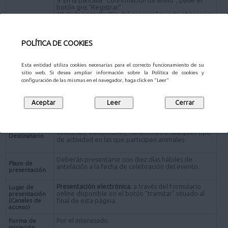
botón gris "Registrar".
10. En la pantalla "Fin del proceso" puede obtener su
justificante de solicitud.
AVISO: Asegúrese de que se ha realizado bien la
POLÍTICA DE COOKIES
tramitación de sus procedimientos. Compruebe que
queda registrada su solicitud, con la obtención del
justificante.
Esta entidad utiliza cookies necesarias para el correcto funcionamiento de su
sitio web. Si desea ampliar información sobre la Política de cookies y
Solicitud para la realización de cualquier tipo de
configuración de las mismas en el navegador, haga click en "Leer"
evento que tenga lugar en el término municipal de
Pozuelo de Alarcón en el que participen animales.
Descripción
Debe presentarse con diez días hábiles de
antelación a la celebración del evento.
Empresas organizadoras de ferias, exposiciones,
concursos, exhibiciones, filmaciones o cualquier tipo
Destinatario
de actividad en las que participen animales.
Deberán presentarse con diez días hábiles de
Plazo de
antelación a la fecha de celebración del evento.
presentación
Presentación electrónica:
a través del formulario
Lugar de
online disponible en el botón "tramitar" situado al
presentación
(Canales de
final de esta página.
acceso)
Por el interesado.
Forma de
iniciación