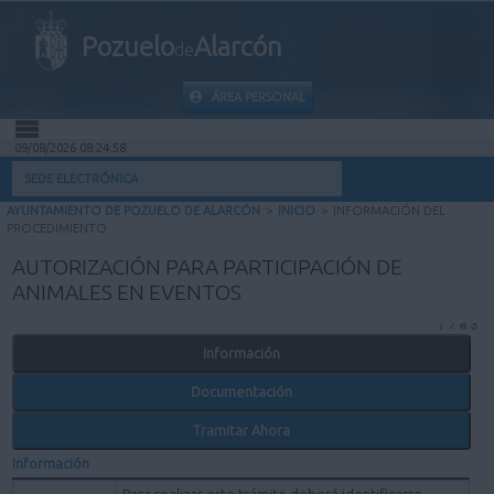
Pozuelo
Alarcón
de
ÁREA PERSONAL
09/08/2026 08:24:58
INICIO
SEDE ELECTRÓNICA
AYUNTAMIENTO DE POZUELO DE ALARCÓN
>
INICIO
>
INFORMACIÓN DEL
INFORMACIÓN PÚBLICA
PROCEDIMIENTO
AUTORIZACIÓN PARA PARTICIPACIÓN DE
MI CARPETA
ANIMALES EN EVENTOS
INFORMACIÓN MUNICIPAL
Información
Documentación
AYUDA
Tramitar Ahora
Información
Para realizar este trámite deberá identificarse