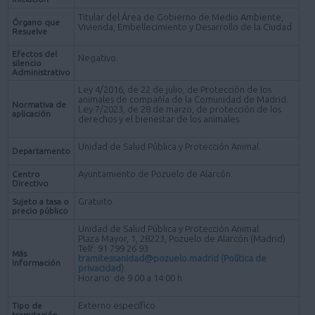
Titular del Área de Gobierno de Medio Ambiente,
Órgano que
Vivienda, Embellecimiento y Desarrollo de la Ciudad.
Resuelve
Efectos del
Negativo.
silencio
Administrativo
Ley 4/2016, de 22 de julio, de Protección de los
animales de compañía de la Comunidad de Madrid.
Normativa de
Ley 7/2023, de 28 de marzo, de protección de los
aplicación
derechos y el bienestar de los animales.
Unidad de Salud Pública y Protección Animal.
Departamento
Ayuntamiento de Pozuelo de Alarcón.
Centro
Directivo
Gratuito.
Sujeto a tasa o
precio público
Unidad de Salud Pública y Protección Animal
Plaza Mayor, 1, 28223, Pozuelo de Alarcón (Madrid)
Telf: 91 799 26 93
Más
tramitessanidad@pozuelo.madrid
(Política de
información
privacidad)
.
Horario: de 9.00 a 14:00 h
Externo específico.
Tipo de
tramitación