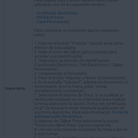
utilizando uno de los siguientes medios:
·
Certificado Electrónico
·
DNI Electrónico
·
Clave Permanente
Para completar su inscripción siga los siguientes
pasos:
1. Pulse en el botón "Tramitar" situado en la parte
inferior de esta página.
2. Pulse el icono de cl@ve (gris y naranja) para
acceder a su identificación.
3. Seleccione su método de identificación
(Certificado Electrónico / DNI Electrónico / Cl@ve
Permanente).
4. Cumplimente el formulario.
5. Pulse el botón "Adjuntar y firmar documentación".
6. En la pantalla "Solicitud", adjunte un documento si
es necesario. Si no lo fuera, pulse "enviar
Importante
documentación o continuar".
7. Seleccione el sistema de firma. Si va a utilizar su
certificado instalado en su ordenador para realizar
la firma seleccione la opción "Firma con certificado
local". Es necesario tener instalada la aplicación de
escritorio Autofirma. Para más información
Portal de
Administración Electrónica
Si dispone de Cl@ve firma seleccione la opción
"Firma con cl@ve firma" (opción izquierda).
8. Una vez seleccionado el sistema de firma pulse el
botón Firmar.
9. En la pantalla "Confirmación de envío", pulse el