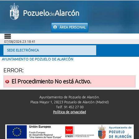
Pozuelo
Alarcón
de
ÁREA PERSONAL
07/08/2026 23:18:41
INICIO
SEDE ELECTRÓNICA
AYUNTAMIENTO DE POZUELO DE ALARCÓN
INFORMACIÓN PÚBLICA
ERROR:
MI CARPETA
El Procedimiento No está Activo.
INFORMACIÓN MUNICIPAL
Ayuntamiento de Pozuelo de Alarcón.
Plaza Mayor 1, 28223 Pozuelo de Alarcón (Madrid)
Telf. 91 452 27 00
AYUDA
Política de privacidad