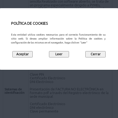
sencilla.Realizado con software abierto, se trata de
un programa especialmente dirigido a PYMEs,
microPYMEs y trabajadores autónomos. Se puede
descargar en www.face.gob.es)
*Presentación de FACTURA en formato pdf por los
POLÍTICA DE COOKIES
siguientes canales distintos de la plataforma FACe:
Presencial- Personas físicas:
Oficinas de Atención al Ciudadano
.
Esta entidad utiliza cookies necesarias para el correcto funcionamiento de su
sitio web. Si desea ampliar información sobre la Política de cookies y
Online - Sujetos obligados a relacionarse
configuración de las mismas en el navegador, haga click en "Leer"
electrónicamente con la Administración
Registro electrónico de la sede electrónica del
Ayuntamiento de Pozuelo de Alarcón (a través de la
Solicitud de carácter General
).
Presentación de FACTURA ELECTRÓNICA:
Clave PIN
Certificado Electrónico
DNI Electrónico
Presentación de FACTURA NO ELECTRÓNICA en
Sistemas de
identificación
formato pdf a través del Registro electrónico de la
sede municipal:
Certificado Electrónico
DNI electrónico
Clave permanente