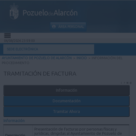
Pozuelo
Alarcón
de
ÁREA PERSONAL
06/08/2026 23:59:00
INICIO
SEDE ELECTRÓNICA
AYUNTAMIENTO DE POZUELO DE ALARCÓN
>
INICIO
>
INFORMACIÓN DEL
INFORMACIÓN PÚBLICA
PROCEDIMIENTO
TRAMITACIÓN DE FACTURA
MI CARPETA
Información
INFORMACIÓN MUNICIPAL
Documentación
AYUDA
Tramitar Ahora
Información
Presentación de facturas por personas físicas y
jurídicas, dirigidas al Ayuntamiento de Pozuelo de
Descripción