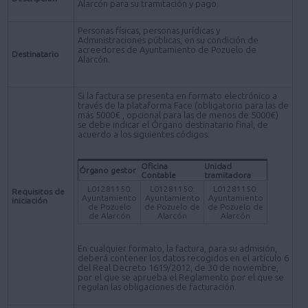
Alarcón para su tramitación y pago.
Personas físicas, personas jurídicas y
Administraciones públicas, en su condición de
acreedores de Ayuntamiento de Pozuelo de
Destinatario
Alarcón.
Si la factura se presenta en formato electrónico a
través de la plataforma Face (obligatorio para las de
más 5000€ , opcional para las de menos de 5000€)
se debe indicar el Órgano destinatario final, de
acuerdo a los siguientes códigos:
Oficina
Unidad
Órgano gestor
Contable
tramitadora
L01281150:
L01281150:
L01281150:
Requisitos de
Ayuntamiento
Ayuntamiento
Ayuntamiento
iniciación
de Pozuelo
de Pozuelo de
de Pozuelo de
de Alarcón
Alarcón
Alarcón
En cualquier formato, la factura, para su admisión,
deberá contener los datos recogidos en el artículo 6
del Real Decreto 1619/2012, de 30 de noviembre,
por el que se aprueba el Reglamento por el que se
regulan las obligaciones de facturación.