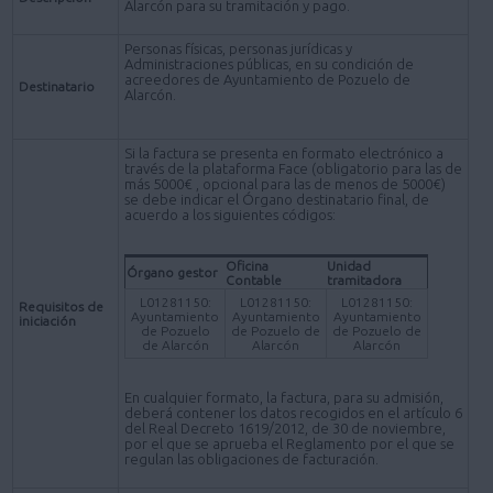
Alarcón para su tramitación y pago.
Personas físicas, personas jurídicas y
Administraciones públicas, en su condición de
acreedores de Ayuntamiento de Pozuelo de
Destinatario
Alarcón.
Si la factura se presenta en formato electrónico a
través de la plataforma Face (obligatorio para las de
más 5000€ , opcional para las de menos de 5000€)
se debe indicar el Órgano destinatario final, de
acuerdo a los siguientes códigos:
Oficina
Unidad
Órgano gestor
Contable
tramitadora
L01281150:
L01281150:
L01281150:
Requisitos de
Ayuntamiento
Ayuntamiento
Ayuntamiento
iniciación
de Pozuelo
de Pozuelo de
de Pozuelo de
de Alarcón
Alarcón
Alarcón
En cualquier formato, la factura, para su admisión,
deberá contener los datos recogidos en el artículo 6
del Real Decreto 1619/2012, de 30 de noviembre,
por el que se aprueba el Reglamento por el que se
regulan las obligaciones de facturación.