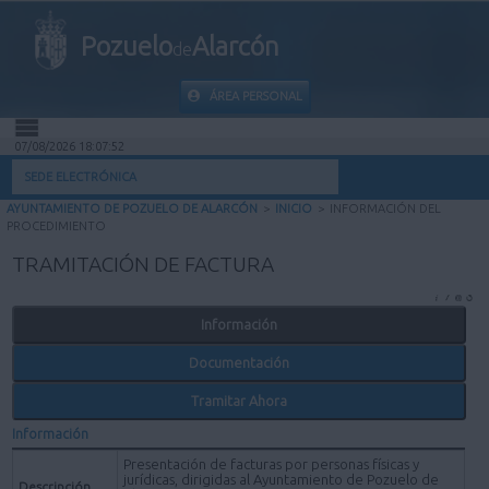
Pozuelo
Alarcón
de
ÁREA PERSONAL
07/08/2026 18:07:52
INICIO
SEDE ELECTRÓNICA
AYUNTAMIENTO DE POZUELO DE ALARCÓN
>
INICIO
>
INFORMACIÓN DEL
INFORMACIÓN PÚBLICA
PROCEDIMIENTO
TRAMITACIÓN DE FACTURA
MI CARPETA
Información
INFORMACIÓN MUNICIPAL
Documentación
AYUDA
Tramitar Ahora
Información
Presentación de facturas por personas físicas y
jurídicas, dirigidas al Ayuntamiento de Pozuelo de
Descripción