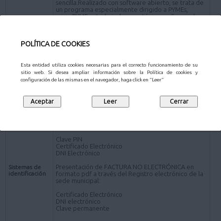
sencilla.Realizado con software abierto, se trata de
un programa especialmente dirigido a PYMEs,
microPYMEs y trabajadores autónomos. Se puede
descargar en www.face.gob.es)
*Presentación de FACTURA en formato pdf por los
POLÍTICA DE COOKIES
siguientes canales distintos de la plataforma FACe:
Presencial- Personas físicas:
Oficinas de Atención al Ciudadano
.
Esta entidad utiliza cookies necesarias para el correcto funcionamiento de su
sitio web. Si desea ampliar información sobre la Política de cookies y
Online - Sujetos obligados a relacionarse
configuración de las mismas en el navegador, haga click en "Leer"
electrónicamente con la Administración
Registro electrónico de la sede electrónica del
Ayuntamiento de Pozuelo de Alarcón (a través de la
Solicitud de carácter General
).
Presentación de FACTURA ELECTRÓNICA:
Clave PIN
Certificado Electrónico
DNI Electrónico
Presentación de FACTURA NO ELECTRÓNICA en
Sistemas de
identificación
formato pdf a través del Registro electrónico de la
sede municipal:
Certificado Electrónico
DNI electrónico
Clave permanente