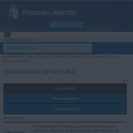
Pozuelo
Alarcón
de
ÁREA PERSONAL
08/08/2026 13:06:16
INICIO
SEDE ELECTRÓNICA
AYUNTAMIENTO DE POZUELO DE ALARCÓN
>
INICIO
>
INFORMACIÓN DEL
INFORMACIÓN PÚBLICA
PROCEDIMIENTO
TRAMITACIÓN DE FACTURA
MI CARPETA
Información
INFORMACIÓN MUNICIPAL
Documentación
AYUDA
Tramitar Ahora
Información
Presentación de facturas por personas físicas y
jurídicas, dirigidas al Ayuntamiento de Pozuelo de
Descripción