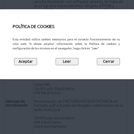
sencilla.Realizado con software abierto, se trata de
un programa especialmente dirigido a PYMEs,
microPYMEs y trabajadores autónomos. Se puede
descargar en www.face.gob.es)
*Presentación de FACTURA en formato pdf por los
POLÍTICA DE COOKIES
siguientes canales distintos de la plataforma FACe:
Presencial- Personas físicas:
Oficinas de Atención al Ciudadano
.
Esta entidad utiliza cookies necesarias para el correcto funcionamiento de su
sitio web. Si desea ampliar información sobre la Política de cookies y
Online - Sujetos obligados a relacionarse
configuración de las mismas en el navegador, haga click en "Leer"
electrónicamente con la Administración
Registro electrónico de la sede electrónica del
Ayuntamiento de Pozuelo de Alarcón (a través de la
Solicitud de carácter General
).
Presentación de FACTURA ELECTRÓNICA:
Clave PIN
Certificado Electrónico
DNI Electrónico
Presentación de FACTURA NO ELECTRÓNICA en
Sistemas de
identificación
formato pdf a través del Registro electrónico de la
sede municipal:
Certificado Electrónico
DNI electrónico
Clave permanente