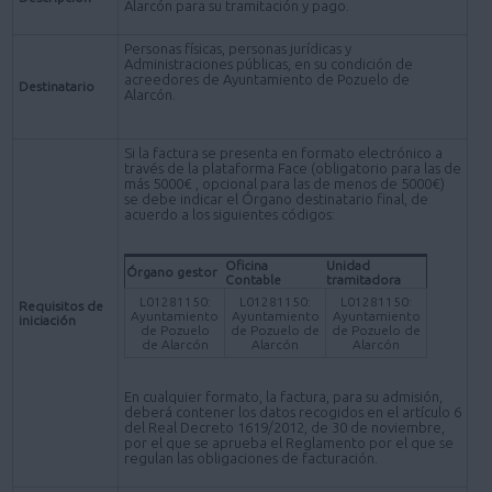
Alarcón para su tramitación y pago.
Personas físicas, personas jurídicas y
Administraciones públicas, en su condición de
acreedores de Ayuntamiento de Pozuelo de
Destinatario
Alarcón.
Si la factura se presenta en formato electrónico a
través de la plataforma Face (obligatorio para las de
más 5000€ , opcional para las de menos de 5000€)
se debe indicar el Órgano destinatario final, de
acuerdo a los siguientes códigos:
Oficina
Unidad
Órgano gestor
Contable
tramitadora
L01281150:
L01281150:
L01281150:
Requisitos de
Ayuntamiento
Ayuntamiento
Ayuntamiento
iniciación
de Pozuelo
de Pozuelo de
de Pozuelo de
de Alarcón
Alarcón
Alarcón
En cualquier formato, la factura, para su admisión,
deberá contener los datos recogidos en el artículo 6
del Real Decreto 1619/2012, de 30 de noviembre,
por el que se aprueba el Reglamento por el que se
regulan las obligaciones de facturación.